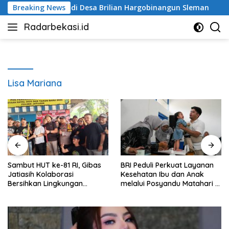
Langsung
 Matahari di Desa Brilian Hargobinangun Sleman
Breaking News
Sholeh
ke
Radarbekasi.id
konten
Berita
Bekasi
Nomor
Satu
Lisa Mariana
as
BRI Peduli Perkuat Layanan
Sholeh Cilik
Kesehatan Ibu dan Anak
melalui Posyandu Matahari di
Desa Brilian Hargobinangun
Sleman