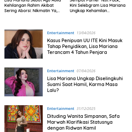
Lisa Mariana Sebut Ayu Aulia
Sempat Pamer Test Pack,
Kehilangan Rahim Akibat
Kini Selebgram Lisa Mariana
Sering Aborsi: Nikmatin Ya,
Ungkap Kehamilan
Nggak Ada yang Kasihan
Ketiganya Tak Berkembang
Sama Lo!
Entertainment
13/04/2026
Kasus Penipuan UU ITE Kini Masuk
Tahap Penyidikan, Lisa Mariana
Terancam 4 Tahun Penjara
Entertainment
07/04/2026
Lisa Mariana Ungkap Diselingkuhi
Suami Saat Hamil, Karma Masa
Lalu?
Entertainment
31/12/2025
Dituding Wanita Simpanan, Safa
Marwah Klarifikasi Statusnya
dengan Ridwan Kamil