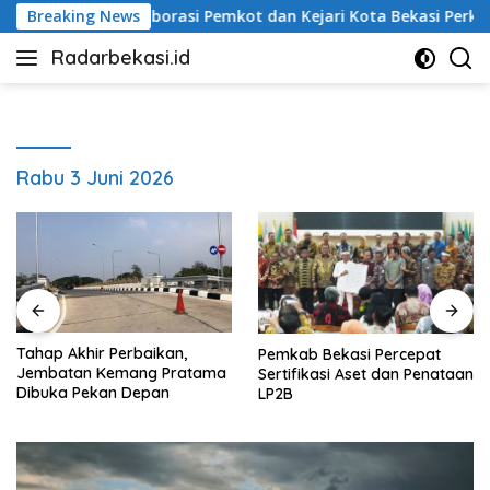
Langsung
Breaking News
Kolaborasi Pemkot dan Kejari Kota Bekasi Perkuat Duku
ke
Radarbekasi.id
konten
Berita
Bekasi
Nomor
Satu
Rabu 3 Juni 2026
Tahap Akhir Perbaikan,
Pemkab Bekasi Percepat
Jembatan Kemang Pratama
Sertifikasi Aset dan Penataan
Dibuka Pekan Depan
LP2B