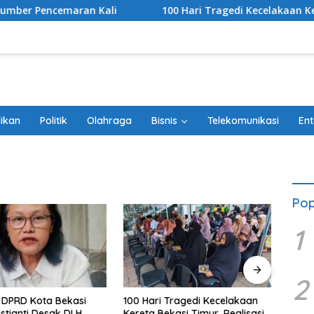
ran Kali
100 Hari Tragedi Kecelakaan Kereta Bekasi Ti
ikan
Politik
Olahraga
Bisnis
Telekomunikasi
Ent
Pop
1
2
 DPRD Kota Bekasi
100 Hari Tragedi Kecelakaan
Hada
istianti Desak DLH
Kereta Bekasi Timur, Realisasi
Bekas