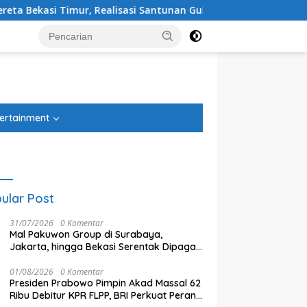
mur, Realisasi Santunan Gubernur Jabar Belum Merata
H
tutup
ertainment
ular Post
31/07/2026
0 Komentar
Mal Pakuwon Group di Surabaya,
Jakarta, hingga Bekasi Serentak Dipagari
Tinggi, Ada Apa?
01/08/2026
0 Komentar
Presiden Prabowo Pimpin Akad Massal 62
pi APBD 2027, Pemkot
100 Hari Tragedi Kecelakaan
P
Ribu Debitur KPR FLPP, BRI Perkuat Peran
i Sesuaikan Belanja
Kereta Bekasi Timur, Keluarga
T