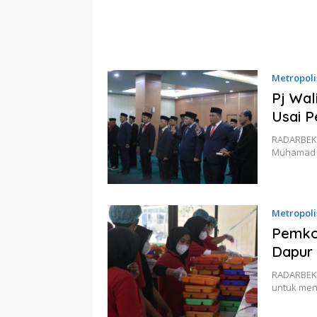
Metropoli
Pj Wal
Usai 
RADARBEKAS
Muhamad p
Metropoli
Pemkot
Dapur
RADARBEKA
untuk men