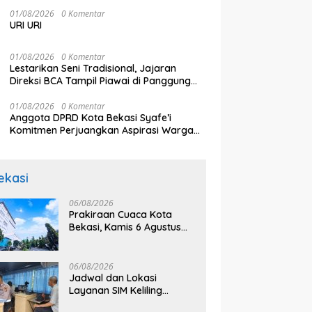
sebagai Penggerak Ekonomi Kerakyatan
ngkat Daerah
Korban Desak Keadilan dan
R
melalui Pembiayaan Perumahan
01/08/2026
0 Komentar
Transparansi Hasil Investigasi
Mi
URI URI
01/08/2026
0 Komentar
Lestarikan Seni Tradisional, Jajaran
Direksi BCA Tampil Piawai di Panggung
Ketoprak Financial 2026
01/08/2026
0 Komentar
Anggota DPRD Kota Bekasi Syafe’i
Komitmen Perjuangkan Aspirasi Warga
Secara Bertahap
ekasi
06/08/2026
Prakiraan Cuaca Kota
Bekasi, Kamis 6 Agustus
2026, BMKG: Diprediksi
Cerah Terik
06/08/2026
Jadwal dan Lokasi
Layanan SIM Keliling
Bekasi Kamis 6 Agustus