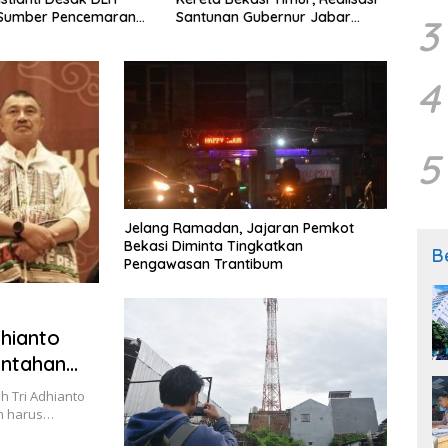
Sumber Pencemaran
Santunan Gubernur Jabar
Pera
3
Belum Merata
4
5
Jelang Ramadan, Jajaran Pemkot
Bekasi Diminta Tingkatkan
B
Pengawasan Trantibum
dhianto
intahan
ih Tri Adhianto
n harus…