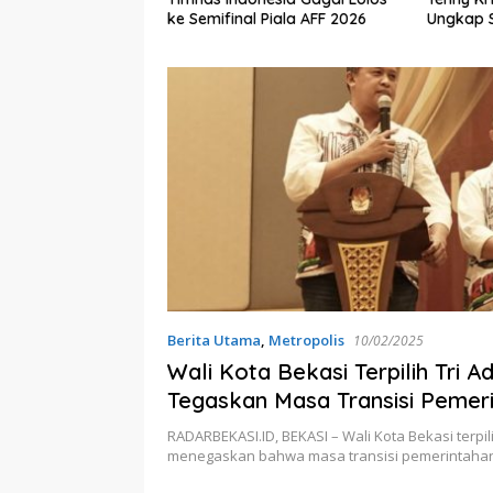
ke Semifinal Piala AFF 2026
Ungkap 
Kali
Berita Utama
,
Metropolis
10/02/2025
Wali Kota Bekasi Terpilih Tri A
Tegaskan Masa Transisi Pemer
Harus Berjalan Cepat-Efektif
RADARBEKASI.ID, BEKASI – Wali Kota Bekasi terpil
menegaskan bahwa masa transisi pemerintaha