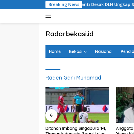
Langsung
ta Bekasi Yenny Kristianti Desak DLH Ungkap Sumber Pencema
Breaking News
ke
konten
tutup
Radarbekasi.id
Berita
Bekasi
Home
Bekasi
Nasional
Pendid
Nomor
Satu
Raden Gani Muhamad
 Beres, PSU Sentul
Ditahan Imbang Singapura 1-1,
Anggota
roses Sertifikasinya
Timnas Indonesia Gagal Lolos
Yenny Kr