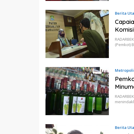
Berita Ut
Capai
Komisi
RADARBEKAS
(Pemkot) 
Metropoli
Pemkot
Minum
RADARBEKA
menindakl
Berita Ut