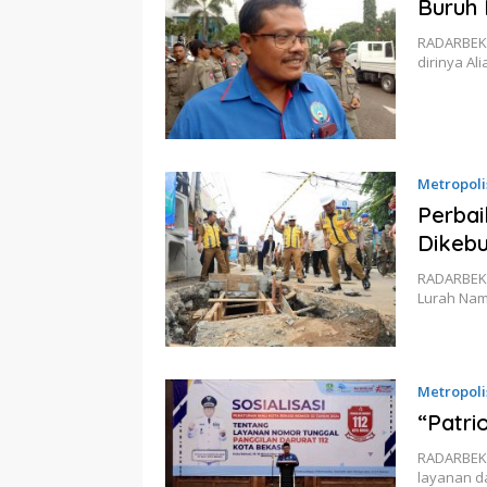
Buruh 
RADARBEKA
dirinya Al
Metropoli
Perbai
Dikebu
RADARBEKAS
Lurah Nam
Metropoli
“Patri
RADARBEKA
layanan d