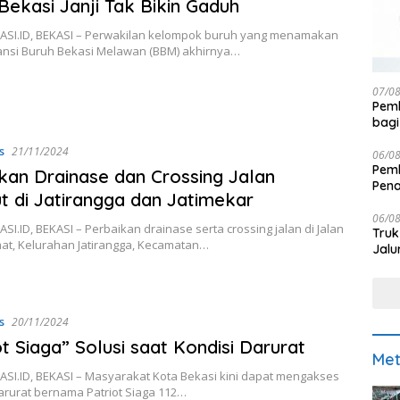
Bekasi Janji Tak Bikin Gaduh
SI.ID, BEKASI – Perwakilan kelompok buruh yang menamakan
iansi Buruh Bekasi Melawan (BBM) akhirnya…
07/0
Pemk
bagi
s
21/11/2024
06/0
Pemk
kan Drainase dan Crossing Jalan
Pen
t di Jatirangga dan Jatimekar
06/0
I.ID, BEKASI – Perbaikan drainase serta crossing jalan di Jalan
Truk
at, Kelurahan Jatirangga, Kecamatan…
Jalu
s
20/11/2024
ot Siaga” Solusi saat Kondisi Darurat
Met
SI.ID, BEKASI – Masyarakat Kota Bekasi kini dapat mengakses
arurat bernama Patriot Siaga 112…