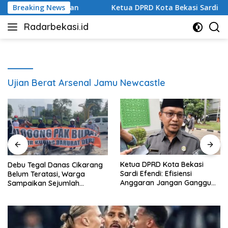
Langsung
mlah Tuntutan
Breaking News
Ketua DPRD Kota Bekasi Sardi Efendi: Ef
ke
Radarbekasi.id
konten
Berita
Bekasi
Nomor
Satu
Ujian Berat Arsenal Jamu Newcastle
Ketua DPRD Kota Bekasi
Debu Tegal Danas Cikarang
Sardi Efendi: Efisiensi
Belum Teratasi, Warga
Anggaran Jangan Ganggu
Sampaikan Sejumlah
Pelayanan Publik
Tuntutan