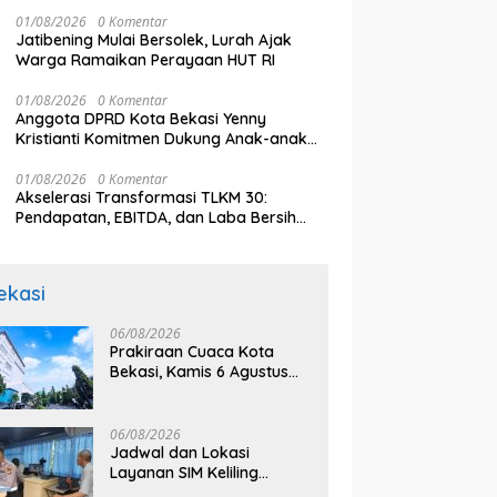
Ganggu Suara Partai
01/08/2026
0 Komentar
Jatibening Mulai Bersolek, Lurah Ajak
Warga Ramaikan Perayaan HUT RI
01/08/2026
0 Komentar
Anggota DPRD Kota Bekasi Yenny
Kristianti Komitmen Dukung Anak-anak
Berani Bermimpi
01/08/2026
0 Komentar
Akselerasi Transformasi TLKM 30:
Pendapatan, EBITDA, dan Laba Bersih
Normalisasi Telkom Tumbuh Kuat di
Paruh Pertama 2026
ekasi
06/08/2026
Prakiraan Cuaca Kota
Bekasi, Kamis 6 Agustus
2026, BMKG: Diprediksi
Cerah Terik
06/08/2026
Jadwal dan Lokasi
Layanan SIM Keliling
Bekasi Kamis 6 Agustus