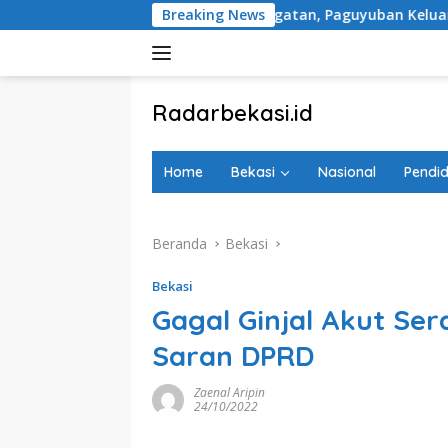
Langsung
 Tugu Peringatan, Paguyuban Keluarga Korban Kereta Bekasi T
Breaking News
ke
konten
tutup
Radarbekasi.id
Berita
Bekasi
Home
Bekasi
Nasional
Pendid
Nomor
Satu
Beranda
Bekasi
Bekasi
Gagal Ginjal Akut Ser
Saran DPRD
Zaenal Aripin
24/10/2022