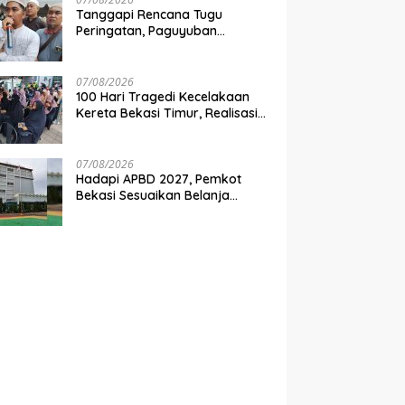
Tanggapi Rencana Tugu
Peringatan, Paguyuban
Keluarga Korban Kereta
Bekasi Timur: Kami Ingin
Perbaikan Sistem Keselamatan
07/08/2026
Lebih Dulu
100 Hari Tragedi Kecelakaan
Kereta Bekasi Timur, Realisasi
Santunan Gubernur Jabar
Belum Merata
07/08/2026
Hadapi APBD 2027, Pemkot
Bekasi Sesuaikan Belanja
Perangkat Daerah