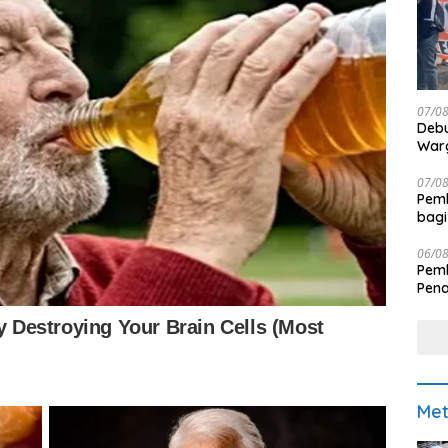
07/0
Debu
Warg
07/0
Pemk
bagi
06/0
Pemk
Pen
Met