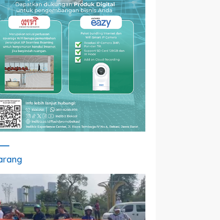
arang