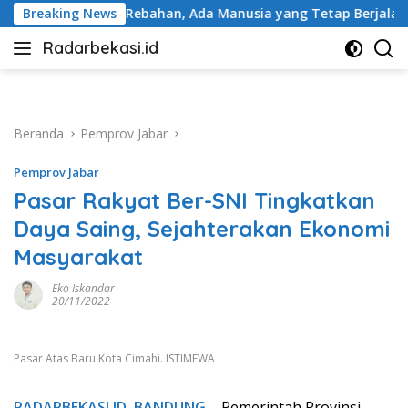
Langsung
han, Ada Manusia yang Tetap Berjalan
Breaking News
BRI Peduli Per
ke
Radarbekasi.id
konten
Berita
Bekasi
Nomor
Satu
Beranda
Pemprov Jabar
Pemprov Jabar
Pasar Rakyat Ber-SNI Tingkatkan
Daya Saing, Sejahterakan Ekonomi
Masyarakat
Eko Iskandar
20/11/2022
Pasar Atas Baru Kota Cimahi. ISTIMEWA
RADARBEKASI.ID
,
BANDUNG
– Pemerintah Provinsi