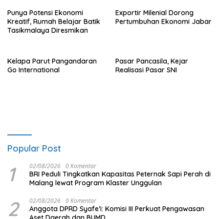
Punya Potensi Ekonomi
Exportir Milenial Dorong
Kreatif, Rumah Belajar Batik
Pertumbuhan Ekonomi Jabar
Tasikmalaya Diresmikan
Kelapa Parut Pangandaran
Pasar Pancasila, Kejar
Go International
Realisasi Pasar SNI
Popular Post
1
02/08/2026
0 Komentar
BRI Peduli Tingkatkan Kapasitas Peternak Sapi Perah di
Malang lewat Program Klaster Unggulan
2
02/08/2026
0 Komentar
Anggota DPRD Syafe’i: Komisi III Perkuat Pengawasan
Aset Daerah dan BUMD