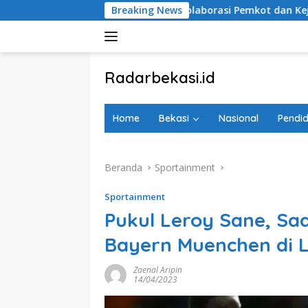
Langsung
B
Kolaborasi Pemkot dan Kejari Kota Bekasi Perkuat Du
Breaking News
ke
konten
tutup
Radarbekasi.id
Berita
Bekasi
Home
Bekasi
Nasional
Pendid
Nomor
Satu
Beranda
Sportainment
Sportainment
Pukul Leroy Sane, Sa
Bayern Muenchen di L
Zaenal Aripin
14/04/2023