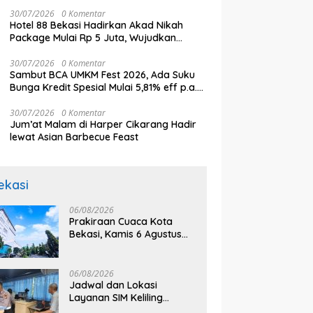
Nadi Perekonomian
30/07/2026
0 Komentar
Hotel 88 Bekasi Hadirkan Akad Nikah
Package Mulai Rp 5 Juta, Wujudkan
Momen Sakral dengan Nyaman dan
Berkesan
30/07/2026
0 Komentar
Sambut BCA UMKM Fest 2026, Ada Suku
Bunga Kredit Spesial Mulai 5,81% eff p.a.
untuk UMKM
30/07/2026
0 Komentar
Jum’at Malam di Harper Cikarang Hadir
lewat Asian Barbecue Feast
ekasi
06/08/2026
Prakiraan Cuaca Kota
Bekasi, Kamis 6 Agustus
2026, BMKG: Diprediksi
Cerah Terik
06/08/2026
Jadwal dan Lokasi
Layanan SIM Keliling
Bekasi Kamis 6 Agustus