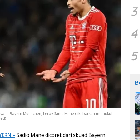
3
4
5
B
nnya di Bayern Muenchen, Leroy Sane. Mane dikabarkan memukul
ted)
YERN –
Sadio Mane dicoret dari skuad Bayern