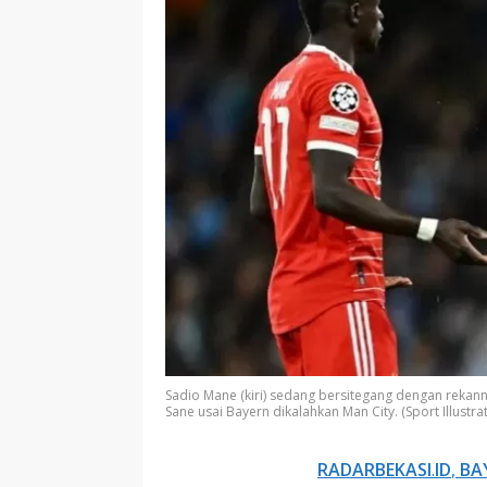
Sadio Mane (kiri) sedang bersitegang dengan reka
Sane usai Bayern dikalahkan Man City. (Sport Illustra
RADARBEKASI
.
ID
,
BA