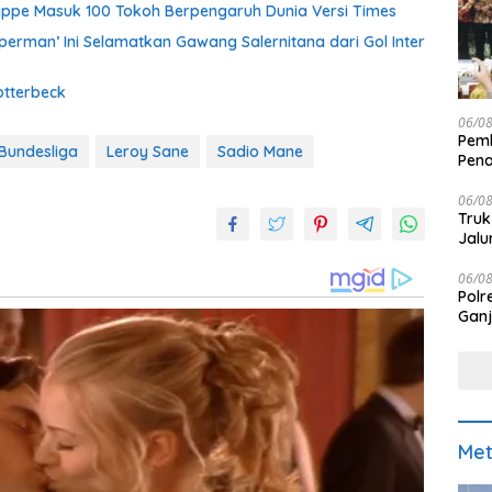
bappe Masuk 100 Tokoh Berpengaruh Dunia Versi Times
Superman’ Ini Selamatkan Gawang Salernitana dari Gol Inter
otterbeck
06/0
Pemk
Bundesliga
Leroy Sane
Sadio Mane
Pen
06/0
Truk
Jalu
06/0
Polr
Ganj
Met