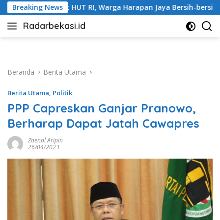
Langsung
 Warga Harapan Jaya Bersih-bersih Lingkungan
Breaking News
Pastik
ke
Radarbekasi.id
konten
Berita
Bekasi
Nomor
Satu
Beranda
Berita Utama
Berita Utama
,
Politik
PPP Capreskan Ganjar Pranowo,
Berharap Dapat Jatah Cawapres
Zaenal Aripin
26/04/2023