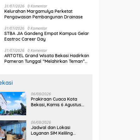
Komunikasi
31/07/2026
0 Komentar
Kelurahan Margamulya Perketat
Pengawasan Pembangunan Drainase
31/07/2026
0 Komentar
STBA JIA Gandeng Empat Kampus Gelar
Eastroc Career Day
31/07/2026
0 Komentar
ARTOTEL Grand Wisata Bekasi Hadirkan
Pameran Tunggal “Melahirkan Teman”
Karya Aprilia El Shinta
ekasi
06/08/2026
Prakiraan Cuaca Kota
Bekasi, Kamis 6 Agustus
2026, BMKG: Diprediksi
Cerah Terik
06/08/2026
Jadwal dan Lokasi
Layanan SIM Keliling
Bekasi Kamis 6 Agustus