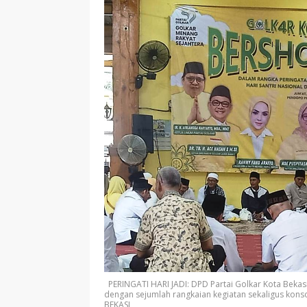
PERINGATI HARI JADI: DPD Partai Golkar Kota Beka
dengan sejumlah rangkaian kegiatan sekaligus kon
BEKASI