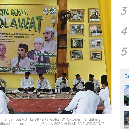
3
4
5
B
si menyambut HUT ke-59 Partai Golkar 31 Oktober mendatang
solidasi akar rumput jelang Pemilu 2024. AHMAD PAIRUDZ/RADAR