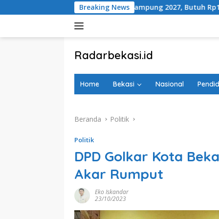
Langsung
Ditarget Rampung 2027, Butuh Rp150 Miliar
Breaking News
100 Hari
ke
konten
tutup
Radarbekasi.id
Berita
Bekasi
Home
Bekasi
Nasional
Pendid
Nomor
Satu
Beranda
Politik
Politik
DPD Golkar Kota Bekas
Akar Rumput
Eko Iskandar
23/10/2023