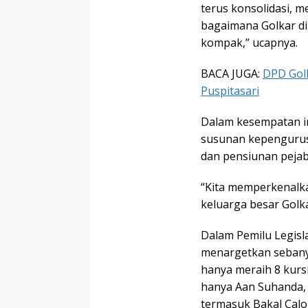
terus konsolidasi, 
bagaimana Golkar di
kompak,” ucapnya.
BACA JUGA:
DPD Gol
Puspitasari
Dalam kesempatan i
susunan kepengurus
dan pensiunan pejab
“Kita memperkenalk
keluarga besar Golka
Dalam Pemilu Legisla
menargetkan sebanya
hanya meraih 8 kursi
hanya Aan Suhanda, 
termasuk Bakal Calo