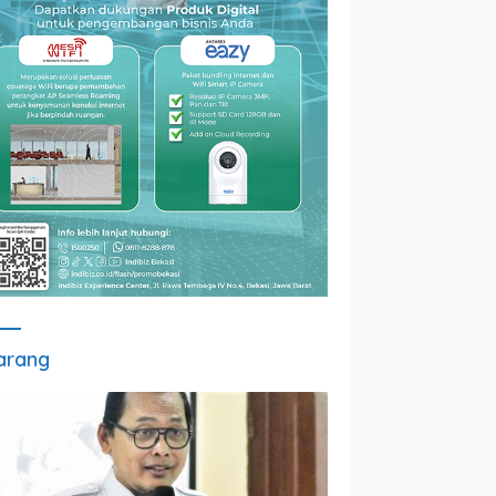
arang