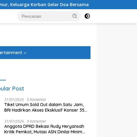
ar Doa Bersama
Administrasi Beres, PSU Sentul City Kini 
tutup
ertainment
ular Post
31/07/2026
0 Komentar
Tiket Umum Sold Out dalam Satu Jam,
BRI Hadirkan Akses Eksklusif Konser 35
Tahun Twilite Orchestra lewat BRImo
31/07/2026
0 Komentar
Anggota DPRD Bekasi Rudy Heryansah
Kritik Pemkot, Mutasi ASN Dinilai Minim