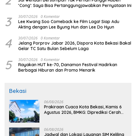
2
Sarwendah Bersumpah Tak Pernah Panggil Ruben
‘Cong’: Saya Bisa Pertanggungjawabkan Pernyataan Ini
3
30/07/2026
0 Komentar
Lee Kwang Soo Comeback ke Film Laga! Siap Adu
Akting dengan Lee Byung Hun dan Lee Do Hyun
4
30/07/2026
0 Komentar
Jelang Porprov Jabar 2026, Dispora Kota Bekasi Bakal
Gelar TC Satu Bulan Sebelum Laga
5
30/07/2026
0 Komentar
Rayakan HUT ke-70, Danamon Festival Hadirkan
Berbagai Hiburan dan Promo Menarik
Bekasi
06/08/2026
Prakiraan Cuaca Kota Bekasi, Kamis 6
Agustus 2026, BMKG: Diprediksi Cerah
Terik
06/08/2026
Jadwal dan Lokasi Layanan SIM Keliling