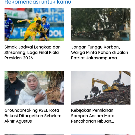
Rekomendasi untuk kamu
Simak Jadwal Lengkap dan
Jangan Tunggu Korban,
Streaming, Laga Final Piala
Warga Minta Pohon di Jalan
Presiden 2026
Patriot Jakasampurna
Dipangkas
Groundbreaking PSEL Kota
Kebijakan Pemilahan
Bekasi Ditargetkan Sebelum
Sampah Ancam Mata
Akhir Agustus
Pencaharian Ribuan
Pemulung Bantargebang, IPI
Minta Perhatian Pemerintah