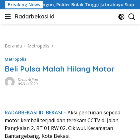
Langsung
Polder Bulak Tinggi Jatirahayu Siap Hadapi Musim Hujan
Breaking News
ke
Radarbekasi.id
konten
Berita
Bekasi
Nomor
Satu
Beranda
Metropolis
Metropolis
Beli Pulsa Malah Hilang Motor
Denis Arfian
09/11/2023
RADARBEKASI.ID, BEKASI –
Aksi pencurian sepeda
motor kembali terjadi dan terekam CCTV di Jalan
Pangkalan 2, RT 01 RW 02, Cikiwul, Kecamatan
Bantargebang, Kota Bekasi.