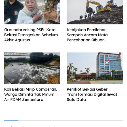
Groundbreaking PSEL Kota
Kebijakan Pemilahan
Bekasi Ditargetkan Sebelum
Sampah Ancam Mata
Akhir Agustus
Pencaharian Ribuan
Pemulung Bantargebang, IPI
Minta Perhatian Pemerintah
Kali Bekasi Mirip Comberan,
Pemkot Bekasi Geber
Warga Diminta Tak Minum
Transformasi Digital lewat
Air PDAM Sementara
Satu Data