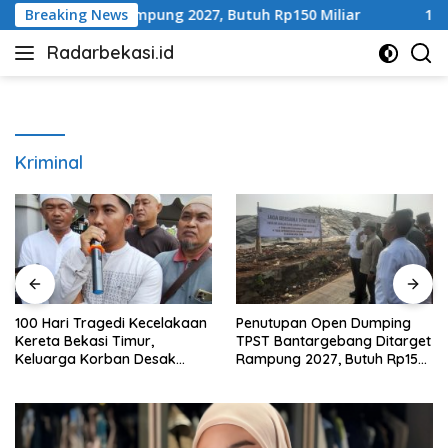
Langsung
rget Rampung 2027, Butuh Rp150 Miliar
Breaking News
100 Hari Trag
ke
Radarbekasi.id
konten
Berita
Bekasi
Nomor
Satu
Kriminal
gedi Kecelakaan
Penutupan Open Dumping
100 Hari Trag
i Timur,
TPST Bantargebang Ditarget
Kereta Bekasi
rban Desak
Rampung 2027, Butuh Rp150
Keluarga Kor
 Transparansi
Miliar
Bersama
asi