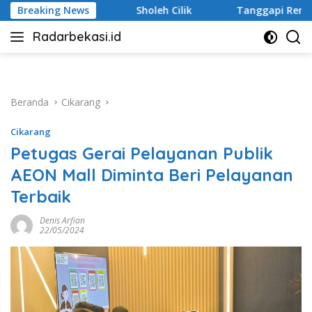
Langsung
 Cilik
Breaking News
Tanggapi Rencana Tugu Peringatan, Paguyuban K
ke
Radarbekasi.id
konten
Berita
Bekasi
Nomor
Satu
Beranda
Cikarang
Cikarang
Petugas Gerai Pelayanan Publik
AEON Mall Diminta Beri Pelayanan
Terbaik
Denis Arfian
22/05/2024