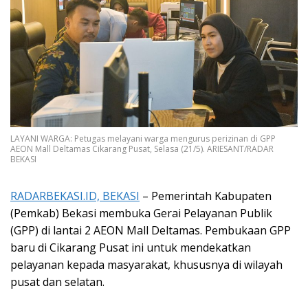
LAYANI WARGA: Petugas melayani warga mengurus perizinan di GPP
AEON Mall Deltamas Cikarang Pusat, Selasa (21/5). ARIESANT/RADAR
BEKASI
RADARBEKASI.ID, BEKASI
– Pemerintah Kabupaten
(Pemkab) Bekasi membuka Gerai Pelayanan Publik
(GPP) di lantai 2 AEON Mall Deltamas. Pembukaan GPP
baru di Cikarang Pusat ini untuk mendekatkan
pelayanan kepada masyarakat, khususnya di wilayah
pusat dan selatan.