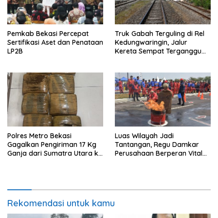
Pemkab Bekasi Percepat
Truk Gabah Terguling di Rel
Sertifikasi Aset dan Penataan
Kedungwaringin, Jalur
LP2B
Kereta Sempat Terganggu
63 Menit
Polres Metro Bekasi
Luas Wilayah Jadi
Gagalkan Pengiriman 17 Kg
Tantangan, Regu Damkar
Ganja dari Sumatra Utara ke
Perusahaan Berperan Vital
Jabodetabek
Percepat Penanganan
Kebakaran
Rekomendasi untuk kamu