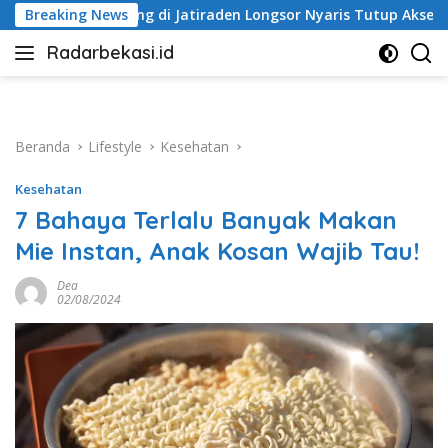
Langsung
i Jatiraden Longsor Nyaris Tutup Akses Jalan
Breaking News
100 Hari 
ke
Radarbekasi.id
konten
Berita
Bekasi
Nomor
Satu
Beranda
Lifestyle
Kesehatan
Kesehatan
7 Bahaya Terlalu Banyak Makan
Mie Instan, Anak Kosan Wajib Tau!
Dea
02/08/2024