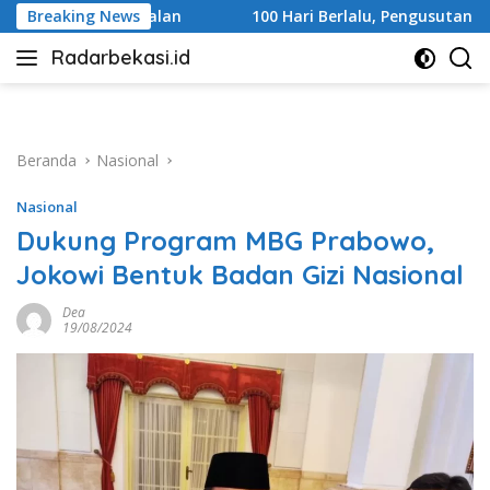
Langsung
alan
Breaking News
100 Hari Berlalu, Pengusutan Tragedi Stasiun Bek
ke
Radarbekasi.id
konten
Berita
Bekasi
Nomor
Satu
Beranda
Nasional
Nasional
Dukung Program MBG Prabowo,
Jokowi Bentuk Badan Gizi Nasional
Dea
19/08/2024