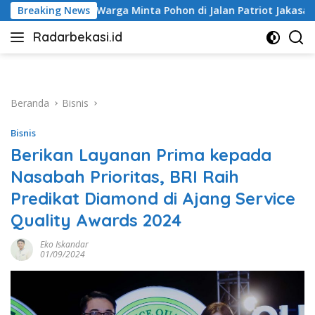
Langsung
ta Pohon di Jalan Patriot Jakasampurna Dipangkas
Breaking News
R
ke
Radarbekasi.id
konten
Berita
Bekasi
Nomor
Satu
Beranda
Bisnis
Bisnis
Berikan Layanan Prima kepada
Nasabah Prioritas, BRI Raih
Predikat Diamond di Ajang Service
Quality Awards 2024
Eko Iskandar
01/09/2024