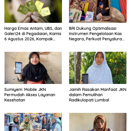
Harga Emas Antam, UBS, dan
BRI Dukung Optimalisasi
Galeri24 di Pegadaian, Kamis
Instrumen Pengelolaan Kas
6 Agustus 2026, Kompak
Negara, Perkuat Penyaluran
Meroket
Kredit Berkualitas untuk
Mendorong Sektor Riil
Sumiyem: Mobile JKN
Jamih Rasakan Manfaat JKN
Permudah Akses Layanan
dalam Pemulihan
Kesehatan
Radikulopati Lumbal