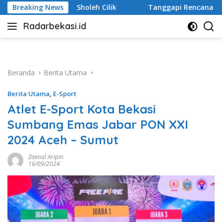
Langsung
 Cilik
Breaking News
Tanggapi Rencana Tugu Peringatan, Paguyuban K
ke
Radarbekasi.id
konten
Berita
Bekasi
Nomor
Satu
Beranda
Berita Utama
Berita Utama
,
E-Sport
Atlet E-Sport Kota Bekasi
Sumbang Emas Jabar PON XXI
2024 Aceh – Sumut
Zaenal Aripin
16/09/2024