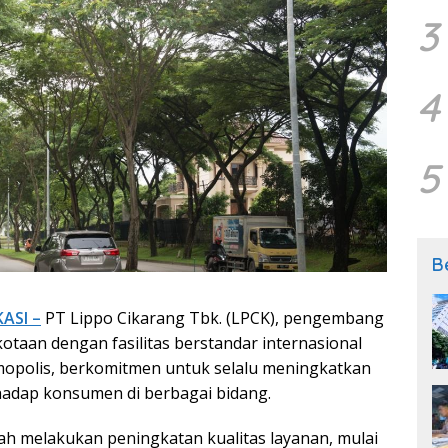
3
4
5
B
ASI –
PT Lippo Cikarang Tbk. (LPCK), pengembang
otaan dengan fasilitas berstandar internasional
mopolis, berkomitmen untuk selalu meningkatkan
rhadap konsumen di berbagai bidang.
lah melakukan peningkatan kualitas layanan, mulai