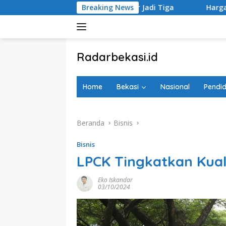
Langsung
sulkan Mekar Jadi Tiga
Breaking News
Harga Emas Antam, UBS, dan Gal
ke
konten
tutup
Radarbekasi.id
Berita
Bekasi
Home
Bekasi
Nasional
Pendid
Nomor
Satu
Beranda
Bisnis
Bisnis
LPCK Tingkatkan Kua
Eko Iskandar
03/10/2024