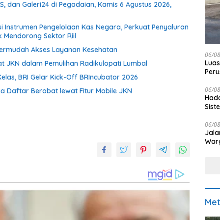
, dan Galeri24 di Pegadaian, Kamis 6 Agustus 2026,
si Instrumen Pengelolaan Kas Negara, Perkuat Penyaluran
k Mendorong Sektor Riil
Permudah Akses Layanan Kesehatan
06/0
Luas
t JKN dalam Pemulihan Radikulopati Lumbal
Peru
elas, BRI Gelar Kick-Off BRIncubator 2026
Pen
06/0
 Daftar Berobat lewat Fitur Mobile JKN
Hada
Sis
06/0
Jala
War
Met