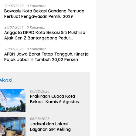
Eye Hospitals and Clinics Hadirkan Pilihan
Laser Vision Correction Paling
30/07/2026
0 Komentar
Bawaslu Kota Bekasi Gandeng Pemuda
Komprehensif
Perkuat Pengawasan Pemilu 2029
30/07/2026
0 Komentar
Anggota DPRD Kota Bekasi Siti Mukhliso
Ajak Gen Z Bantargebang Peduli
Lingkungan
30/07/2026
0 Komentar
APBN Jawa Barat Tetap Tangguh, Kinerja
Pajak Jabar III Tumbuh 20,02 Persen
ekasi
06/08/2026
Prakiraan Cuaca Kota
Bekasi, Kamis 6 Agustus
2026, BMKG: Diprediksi
Cerah Terik
06/08/2026
Jadwal dan Lokasi
Layanan SIM Keliling
Bekasi Kamis 6 Agustus