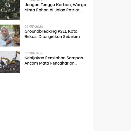
Jangan Tunggu Korban, Warga
Minta Pohon di Jalan Patriot
Jakasampurna Dipangkas
06/08/2026
Groundbreaking PSEL Kota
Bekasi Ditargetkan Sebelum
Akhir Agustus
05/08/2026
Kebijakan Pemilahan Sampah
Ancam Mata Pencaharian
Ribuan Pemulung
Bantargebang, IPI Minta
Perhatian Pemerintah