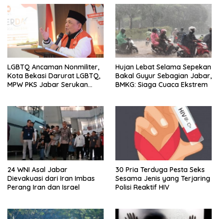
LGBTQ Ancaman Nonmiliter,
Hujan Lebat Selama Sepekan
Kota Bekasi Darurat LGBTQ,
Bakal Guyur Sebagian Jabar,
MPW PKS Jabar Serukan
BMKG: Siaga Cuaca Ekstrem
Kawal Perda Anti-LGBTQ
24 WNI Asal Jabar
30 Pria Terduga Pesta Seks
Dievakuasi dari Iran Imbas
Sesama Jenis yang Terjaring
Perang Iran dan Israel
Polisi Reaktif HIV