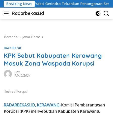
Langsung
si Gerindra Tekankan Penanganan Serius
Breaking News
Polisi Bekuk E
ke
Radarbekasi.id
konten
Berita
Bekasi
Nomor
Satu
Beranda
Jawa Barat
Jawa Barat
KPK Sebut Kabupaten Kerawang
Masuk Zona Waspada Korupsi
Dea
18/10/2024
Illustrasi Korupsi
RADARBEKASI.ID, KERAWANG-
Komisi Pemberantasan
Korupsi (KPK) menyebutkan Kabupaten Karawang,