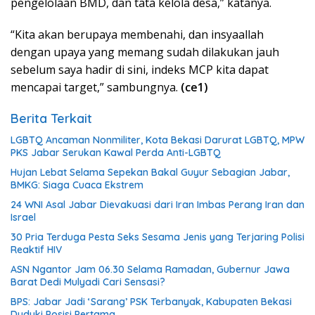
pengelolaan BMD, dan tata kelola desa,” katanya.
“Kita akan berupaya membenahi, dan insyaallah
dengan upaya yang memang sudah dilakukan jauh
sebelum saya hadir di sini, indeks MCP kita dapat
mencapai target,” sambungnya.
(ce1)
Berita Terkait
LGBTQ Ancaman Nonmiliter, Kota Bekasi Darurat LGBTQ, MPW
PKS Jabar Serukan Kawal Perda Anti-LGBTQ
Hujan Lebat Selama Sepekan Bakal Guyur Sebagian Jabar,
BMKG: Siaga Cuaca Ekstrem
24 WNI Asal Jabar Dievakuasi dari Iran Imbas Perang Iran dan
Israel
30 Pria Terduga Pesta Seks Sesama Jenis yang Terjaring Polisi
Reaktif HIV
ASN Ngantor Jam 06.30 Selama Ramadan, Gubernur Jawa
Barat Dedi Mulyadi Cari Sensasi?
BPS: Jabar Jadi ‘Sarang’ PSK Terbanyak, Kabupaten Bekasi
Duduki Posisi Pertama