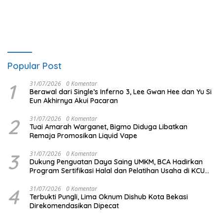
Popular Post
1
31/07/2026
0 Komentar
Berawal dari Single’s Inferno 3, Lee Gwan Hee dan Yu Si
Eun Akhirnya Akui Pacaran
2
31/07/2026
0 Komentar
Tuai Amarah Warganet, Bigmo Diduga Libatkan
Remaja Promosikan Liquid Vape
3
31/07/2026
0 Komentar
Dukung Penguatan Daya Saing UMKM, BCA Hadirkan
Program Sertifikasi Halal dan Pelatihan Usaha di KCU
Tanjung Priok
4
31/07/2026
0 Komentar
Terbukti Pungli, Lima Oknum Dishub Kota Bekasi
Direkomendasikan Dipecat