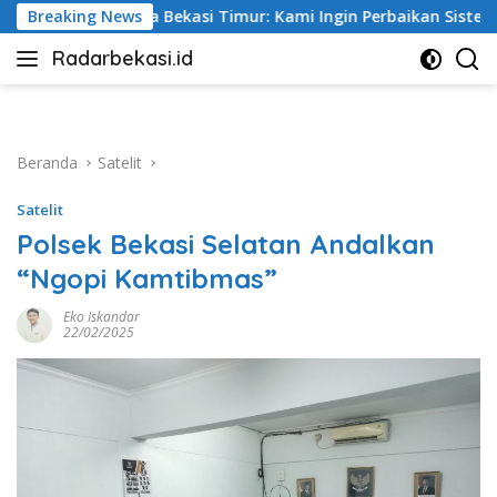
Langsung
 Timur: Kami Ingin Perbaikan Sistem Keselamatan Lebih Dulu
Breaking News
ke
Radarbekasi.id
konten
Berita
Bekasi
Nomor
Satu
Beranda
Satelit
Satelit
Polsek Bekasi Selatan Andalkan
“Ngopi Kamtibmas”
Eko Iskandar
22/02/2025