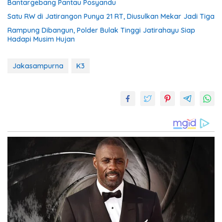
Bantargebang Pantau Posyandu
Satu RW di Jatirangon Punya 21 RT, Diusulkan Mekar Jadi Tiga
Rampung Dibangun, Polder Bulak Tinggi Jatirahayu Siap
Hadapi Musim Hujan
Jakasampurna
K3