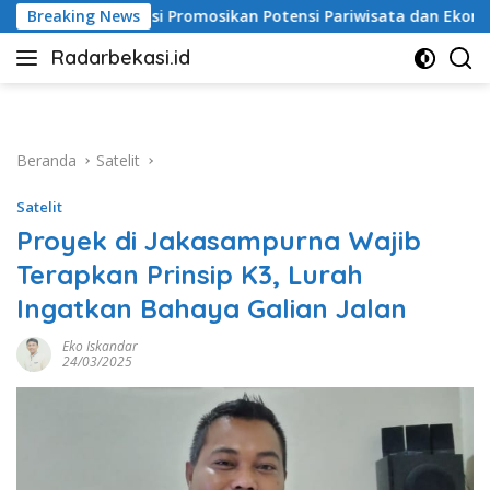
Langsung
romosikan Potensi Pariwisata dan Ekonomi Kreatif
Breaking News
Ala
ke
Radarbekasi.id
konten
Berita
Bekasi
Nomor
Satu
Beranda
Satelit
Satelit
Proyek di Jakasampurna Wajib
Terapkan Prinsip K3, Lurah
Ingatkan Bahaya Galian Jalan
Eko Iskandar
24/03/2025