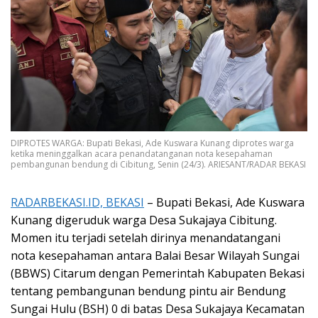
DIPROTES WARGA: Bupati Bekasi, Ade Kuswara Kunang diprotes warga
ketika meninggalkan acara penandatanganan nota kesepahaman
pembangunan bendung di Cibitung, Senin (24/3). ARIESANT/RADAR BEKASI
RADARBEKASI.ID, BEKASI
– Bupati Bekasi, Ade Kuswara
Kunang digeruduk warga Desa Sukajaya Cibitung.
Momen itu terjadi setelah dirinya menandatangani
nota kesepahaman antara Balai Besar Wilayah Sungai
(BBWS) Citarum dengan Pemerintah Kabupaten Bekasi
tentang pembangunan bendung pintu air Bendung
Sungai Hulu (BSH) 0 di batas Desa Sukajaya Kecamatan