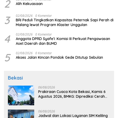
2
Alih Kekuasaan
3
02/08/2026
0 Komentar
BRI Peduli Tingkatkan Kapasitas Peternak Sapi Perah di
Malang lewat Program Klaster Unggulan
4
02/08/2026
0 Komentar
Anggota DPRD Syafe’i: Komisi III Perkuat Pengawasan
Aset Daerah dan BUMD
5
02/08/2026
0 Komentar
Akses Jalan Kincan Pondok Gede Ditutup Sebulan
Bekasi
06/08/2026
Prakiraan Cuaca Kota Bekasi, Kamis 6
Agustus 2026, BMKG: Diprediksi Cerah
Terik
06/08/2026
Jadwal dan Lokasi Layanan SIM Keliling