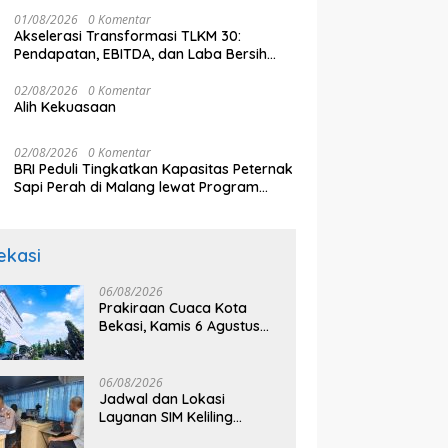
Berani Bermimpi
01/08/2026
0 Komentar
Akselerasi Transformasi TLKM 30:
Pendapatan, EBITDA, dan Laba Bersih
Normalisasi Telkom Tumbuh Kuat di
Paruh Pertama 2026
02/08/2026
0 Komentar
Alih Kekuasaan
02/08/2026
0 Komentar
BRI Peduli Tingkatkan Kapasitas Peternak
Sapi Perah di Malang lewat Program
Klaster Unggulan
ekasi
06/08/2026
Prakiraan Cuaca Kota
Bekasi, Kamis 6 Agustus
2026, BMKG: Diprediksi
Cerah Terik
06/08/2026
Jadwal dan Lokasi
Layanan SIM Keliling
Bekasi Kamis 6 Agustus