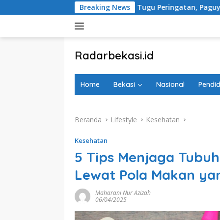
Langsung
ggapi Rencana Tugu Peringatan, Paguyuban Keluarga Korban Ke
Breaking News
ke
konten
tutup
Radarbekasi.id
Berita
Bekasi
Home
Bekasi
Nasional
Pendid
Nomor
Satu
Beranda
Lifestyle
Kesehatan
Kesehatan
5 Tips Menjaga Tubuh
Lewat Pola Makan ya
Maharani Nur Azizah
06/04/2025