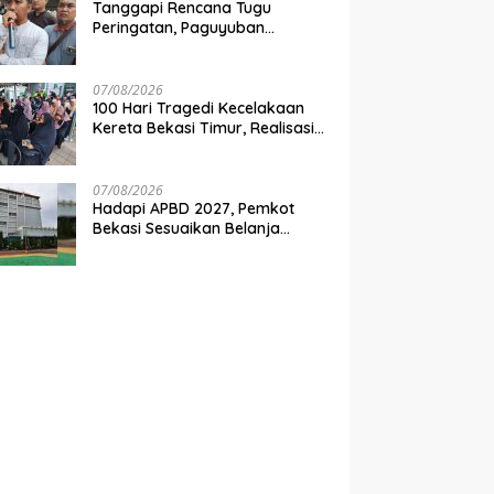
Tanggapi Rencana Tugu
Peringatan, Paguyuban
Keluarga Korban Kereta
Bekasi Timur: Kami Ingin
Perbaikan Sistem Keselamatan
07/08/2026
Lebih Dulu
100 Hari Tragedi Kecelakaan
Kereta Bekasi Timur, Realisasi
Santunan Gubernur Jabar
Belum Merata
07/08/2026
Hadapi APBD 2027, Pemkot
Bekasi Sesuaikan Belanja
Perangkat Daerah