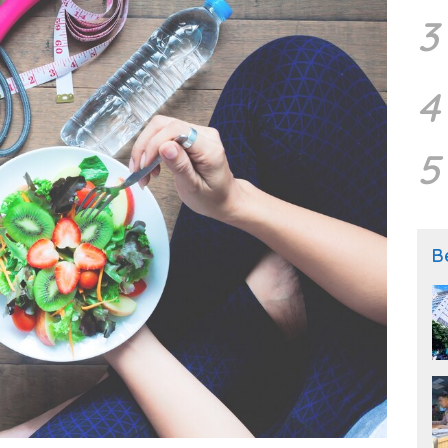
3
4
5
B