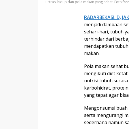
Ilustrasi hidup dan pola makan yang sehat. Foto:fre
RADARBEKASI.ID, J
menjadi dambaan set
sehari-hari, tubuh y
terhindar dari berba
mendapatkan tubuh 
makan.
Pola makan sehat b
mengikuti diet keta
nutrisi tubuh seca
karbohidrat, protein
yang tepat agar bisa
Mengonsumsi buah da
serta mengurangi ma
sederhana namun sa