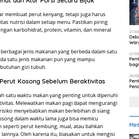
ehat dan Atur Porsi Secara Bijak
r membuat perut kenyang, tetapi juga harus
as nutrisi dalam setiap menu. Pastikan piring
ngan karbohidrat, protein, vitamin, dan mineral
07/0
Debu
Warg
berbagai jenis makanan yang berbeda dalam satu
07/0
 ada satu jenis makanan pun yang mampu
Pemk
bagi
utuhan gizi tubuh.
06/0
Perut Kosong Sebelum Beraktivitas
Pemk
Pen
ah satu waktu makan yang penting untuk dipenuhi
tivitas. Melewatkan makan pagi dapat mengurangi
risiko menyebabkan makan berlebihan di siang
 kosong dalam waktu lama juga bisa memicu
Met
 seperti perut kembung, mual, atau bahkan
lainnya. Oleh karena itu, biasakan untuk mengisi