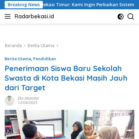
Langsung
imur: Kami Ingin Perbaikan Sistem Keselamatan Lebih Dulu
Breaking News
ke
Radarbekasi.id
konten
Berita
Bekasi
Nomor
Satu
Beranda
Berita Utama
Berita Utama
,
Pendidikan
Penerimaan Siswa Baru Sekolah
Swasta di Kota Bekasi Masih Jauh
dari Target
Eko Iskandar
12/04/2025