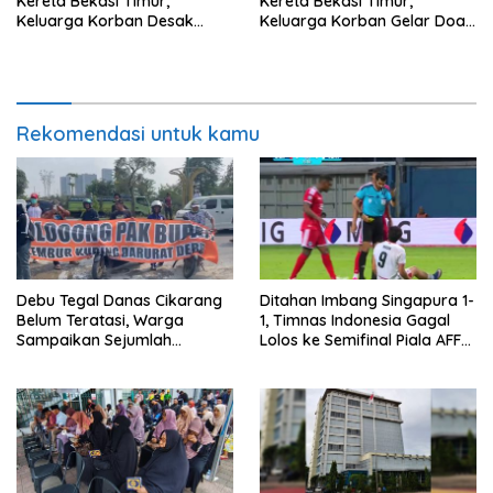
Kereta Bekasi Timur,
Kereta Bekasi Timur,
Keluarga Korban Desak
Keluarga Korban Gelar Doa
Keadilan dan Transparansi
Bersama
Hasil Investigasi
Rekomendasi untuk kamu
Debu Tegal Danas Cikarang
Ditahan Imbang Singapura 1-
Belum Teratasi, Warga
1, Timnas Indonesia Gagal
Sampaikan Sejumlah
Lolos ke Semifinal Piala AFF
Tuntutan
2026