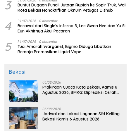
3
31/07/2026
0 Komentar
Buntut Dugaan Pungli Jutaan Rupiah ke Sopir Truk, Wali
Kota Bekasi Nonaktifkan Oknum Petugas Dishub
4
31/07/2026
0 Komentar
Berawal dari Single’s Inferno 3, Lee Gwan Hee dan Yu Si
Eun Akhirnya Akui Pacaran
5
31/07/2026
0 Komentar
Tuai Amarah Warganet, Bigmo Diduga Libatkan
Remaja Promosikan Liquid Vape
Bekasi
06/08/2026
Prakiraan Cuaca Kota Bekasi, Kamis 6
Agustus 2026, BMKG: Diprediksi Cerah
Terik
06/08/2026
Jadwal dan Lokasi Layanan SIM Keliling
Bekasi Kamis 6 Agustus 2026