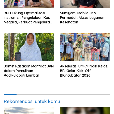
BRI Dukung Optimalisasi
Sumiyem: Mobile JKN
Instrumen Pengelolaan Kas
Permudah Akses Layanan
Negara, Perkuat Penyaluran
Kesehatan
Kredit Berkualitas untuk
Mendorong Sektor Riil
Jamih Rasakan Manfaat JKN
Akselerasi UMKM Naik Kelas,
dalam Pemulihan
BRI Gelar Kick-Off
Radikulopati Lumbal
BRIncubator 2026
Rekomendasi untuk kamu