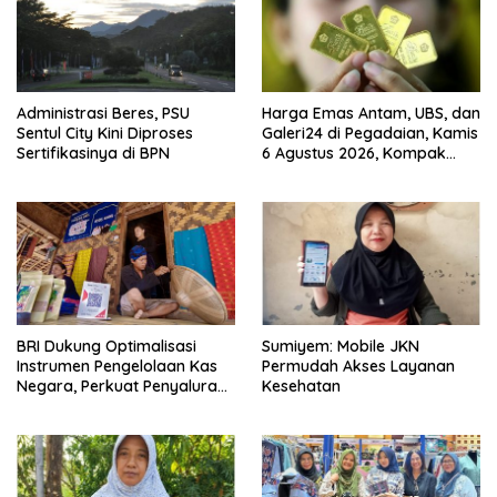
Administrasi Beres, PSU
Harga Emas Antam, UBS, dan
Sentul City Kini Diproses
Galeri24 di Pegadaian, Kamis
Sertifikasinya di BPN
6 Agustus 2026, Kompak
Meroket
BRI Dukung Optimalisasi
Sumiyem: Mobile JKN
Instrumen Pengelolaan Kas
Permudah Akses Layanan
Negara, Perkuat Penyaluran
Kesehatan
Kredit Berkualitas untuk
Mendorong Sektor Riil