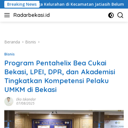
Langsung
ahan di Kecamatan Jatiasih Belum Cairkan Dana RW Bekasi Ker
Breaking News
ke
Radarbekasi.id
konten
Berita
Bekasi
Nomor
Satu
Beranda
Bisnis
Bisnis
Program Pentahelix Bea Cukai
Bekasi, LPEI, DPR, dan Akademisi
Tingkatkan Kompetensi Pelaku
UMKM di Bekasi
Eko Iskandar
07/08/2025