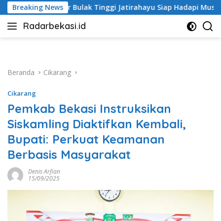
Langsung
gi Jatirahayu Siap Hadapi Musim Hujan
Breaking News
Prakiraan Cuac
ke
Radarbekasi.id
konten
Berita
Bekasi
Nomor
Satu
Beranda
Cikarang
Cikarang
Pemkab Bekasi Instruksikan
Siskamling Diaktifkan Kembali,
Bupati: Perkuat Keamanan
Berbasis Masyarakat
Denis Arfian
15/09/2025