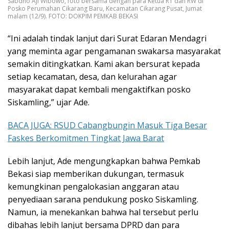
Sabdho Aji Wibowo, foto bersama dengan para Ketua RT dan RW di
Posko Perumahan Cikarang Baru, Kecamatan Cikarang Pusat, Jumat
malam (12/9). FOTO: DOKPIM PEMKAB BEKASI
“Ini adalah tindak lanjut dari Surat Edaran Mendagri
yang meminta agar pengamanan swakarsa masyarakat
semakin ditingkatkan. Kami akan bersurat kepada
setiap kecamatan, desa, dan kelurahan agar
masyarakat dapat kembali mengaktifkan posko
Siskamling,” ujar Ade.
BACA JUGA: RSUD Cabangbungin Masuk Tiga Besar
Faskes Berkomitmen Tingkat Jawa Barat
Lebih lanjut, Ade mengungkapkan bahwa Pemkab
Bekasi siap memberikan dukungan, termasuk
kemungkinan pengalokasian anggaran atau
penyediaan sarana pendukung posko Siskamling.
Namun, ia menekankan bahwa hal tersebut perlu
dibahas lebih lanjut bersama DPRD dan para