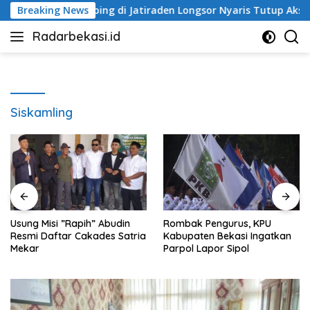
Langsung
ol
Breaking News
Tebing di Jatiraden Longsor Nyaris Tutup Akses Jala
ke
Radarbekasi.id
konten
Berita
Bekasi
Nomor
Satu
Siskamling
Usung Misi ”Rapih” Abudin
Rombak Pengurus, KPU
Resmi Daftar Cakades Satria
Kabupaten Bekasi Ingatkan
Mekar
Parpol Lapor Sipol