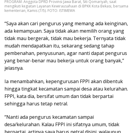
PROGRAM: Anggota DPRD Provinsi Jawa Barat, Siti Qomariyah, saat
mengikuti kegiatan Layanan Kewirausahaan di BPKK Kota Bekasi, bersama
kementerian, Kamis (7/5). FOTO: ISTIMEWA
“Saya akan cari pengurus yang memang ada keinginan,
ada kemampuan. Saya tidak akan memilih orang yang
tidak mau bergerak, tidak mau bekerja. Ternyata tidak
mudah mendapatkan itu, sekarang sedang tahap
pembenahan, penyusunan, agar nanti dapat pengurus
yang benar-benar mau bekerja untuk orang banyak,”
jelasnya.
Ia menambahkan, kepengurusan FPPI akan dibentuk
hingga tingkat kecamatan sampai desa atau kelurahan.
FPPI, kata dia, bersifat umum dan tidak berpartai
sehingga harus tetap netral.
“Nanti ada pengurus kecamatan sampai
desa/kelurahan. Kalau FPPI ini sifatnya umum, tidak
berpartai, artinya saya harus netral disini, walaupun