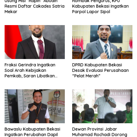
Usung Misi ”Rapih” Abudin
Rombak Pengurus, KPU
Resmi Daftar Cakades Satria
Kabupaten Bekasi Ingatkan
Mekar
Parpol Lapor Sipol
Fraksi Gerindra Ingatkan
DPRD Kabupaten Bekasi
Soal Arah Kebijakan
Desak Evaluasi Perusahaan
Pemkab, Saran Libatkan
“Pelat Merah”
Aparat Penegak Hukum
Bawaslu Kabupaten Bekasi
Dewan Provinsi Jabar
Ingatkan Perubahan Dapil
Muhamad Rochadi Dorong