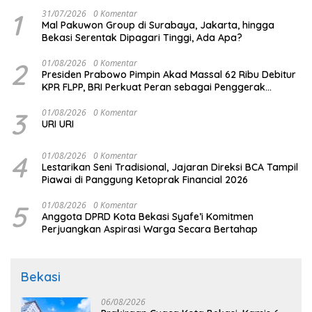
1
31/07/2026
0 Komentar
Mal Pakuwon Group di Surabaya, Jakarta, hingga
Bekasi Serentak Dipagari Tinggi, Ada Apa?
2
01/08/2026
0 Komentar
Presiden Prabowo Pimpin Akad Massal 62 Ribu Debitur
KPR FLPP, BRI Perkuat Peran sebagai Penggerak
Ekonomi Kerakyatan melalui Pembiayaan Perumahan
3
01/08/2026
0 Komentar
URI URI
4
01/08/2026
0 Komentar
Lestarikan Seni Tradisional, Jajaran Direksi BCA Tampil
Piawai di Panggung Ketoprak Financial 2026
5
01/08/2026
0 Komentar
Anggota DPRD Kota Bekasi Syafe’i Komitmen
Perjuangkan Aspirasi Warga Secara Bertahap
Bekasi
06/08/2026