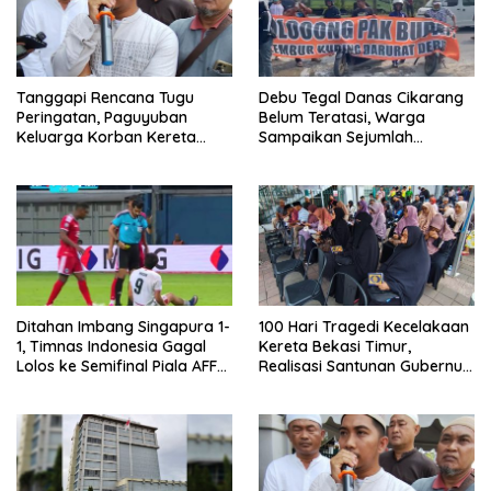
Tanggapi Rencana Tugu
Debu Tegal Danas Cikarang
Peringatan, Paguyuban
Belum Teratasi, Warga
Keluarga Korban Kereta
Sampaikan Sejumlah
Bekasi Timur: Kami Ingin
Tuntutan
Perbaikan Sistem
Keselamatan Lebih Dulu
Ditahan Imbang Singapura 1-
100 Hari Tragedi Kecelakaan
1, Timnas Indonesia Gagal
Kereta Bekasi Timur,
Lolos ke Semifinal Piala AFF
Realisasi Santunan Gubernur
2026
Jabar Belum Merata