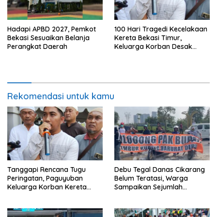
Hadapi APBD 2027, Pemkot
100 Hari Tragedi Kecelakaan
Bekasi Sesuaikan Belanja
Kereta Bekasi Timur,
Perangkat Daerah
Keluarga Korban Desak
Keadilan dan Transparansi
Hasil Investigasi
Rekomendasi untuk kamu
Tanggapi Rencana Tugu
Debu Tegal Danas Cikarang
Peringatan, Paguyuban
Belum Teratasi, Warga
Keluarga Korban Kereta
Sampaikan Sejumlah
Bekasi Timur: Kami Ingin
Tuntutan
Perbaikan Sistem
Keselamatan Lebih Dulu