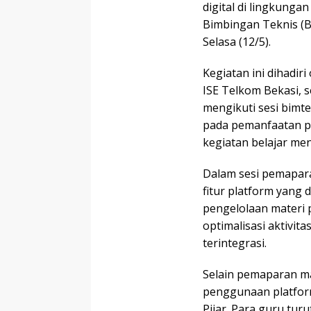
digital di lingkung
Bimbingan Teknis (B
Selasa (12/5).
Kegiatan ini dihadiri
ISE Telkom Bekasi, 
mengikuti sesi bimt
pada pemanfaatan pl
kegiatan belajar men
Dalam sesi pemaparan
fitur platform yang 
pengelolaan materi p
optimalisasi aktivita
terintegrasi.
Selain pemaparan mat
penggunaan platform 
Pijar. Para guru tur