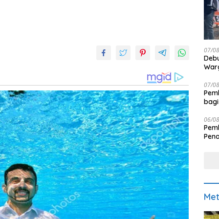
07/0
Debu
Warg
07/0
Pemk
bagi
06/0
Pemk
Pen
Met