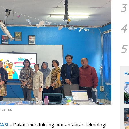
3
4
5
B
bersama.
KASI
– Dalam mendukung pemanfaatan teknologi