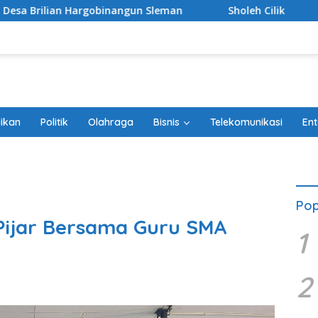
 Sleman
Sholeh Cilik
Tanggapi Rencana Tugu Per
ikan
Politik
Olahraga
Bisnis
Telekomunikasi
Ent
Pop
Pijar Bersama Guru SMA
1
2