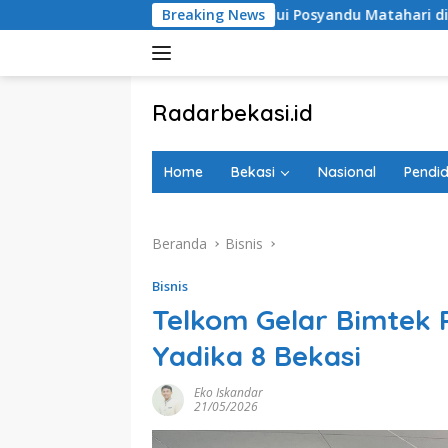
Langsung
Anak melalui Posyandu Matahari di Desa Brilian Hargobinangun
Breaking News
ke
konten
tutup
Radarbekasi.id
Berita
Bekasi
Home
Bekasi
Nasional
Pendid
Nomor
Satu
Beranda
Bisnis
Bisnis
Telkom Gelar Bimtek 
Yadika 8 Bekasi
Eko Iskandar
21/05/2026