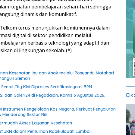
dalam kegiatan pembelajaran sehari-hari sehingga
angsung dinamis dan komunikatif.
i, Telkom terus menunjukkan komitmennya dalam
si digital di sektor pendidikan melalui
embelajaran berbasis teknologi yang adaptif dan
ikan di lingkungan sekolah. (*)
yanan Kesehatan Ibu dan Anak melalui Posyandu Matahari
binangun Sleman
Sentul City Kini Diproses Sertifikasinya di BPN
Cik
, dan Galeri24 di Pegadaian, Kamis 6 Agustus 2026,
si Instrumen Pengelolaan Kas Negara, Perkuat Penyaluran
k Mendorong Sektor Riil
Permudah Akses Layanan Kesehatan
t JKN dalam Pemulihan Radikulopati Lumbal