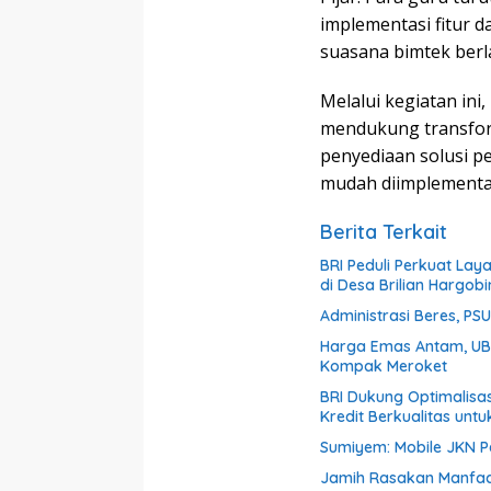
implementasi fitur 
suasana bimtek berl
Melalui kegiatan in
mendukung transforma
penyediaan solusi p
mudah diimplementas
Berita Terkait
BRI Peduli Perkuat La
di Desa Brilian Hargo
Administrasi Beres, PSU 
Harga Emas Antam, UBS
Kompak Meroket
BRI Dukung Optimalisa
Kredit Berkualitas untu
Sumiyem: Mobile JKN 
Jamih Rasakan Manfaa