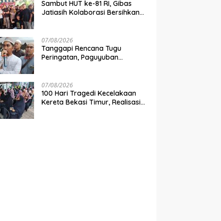
Sambut HUT ke-81 RI, Gibas
Jatiasih Kolaborasi Bersihkan
Lingkungan Bersama Pemkot
Bekasi
07/08/2026
Tanggapi Rencana Tugu
Peringatan, Paguyuban
Keluarga Korban Kereta
Bekasi Timur: Kami Ingin
Perbaikan Sistem Keselamatan
07/08/2026
Lebih Dulu
100 Hari Tragedi Kecelakaan
Kereta Bekasi Timur, Realisasi
Santunan Gubernur Jabar
Belum Merata