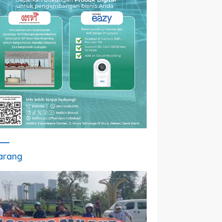
arang