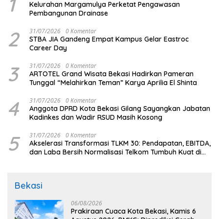
1
Kelurahan Margamulya Perketat Pengawasan
Pembangunan Drainase
2
31/07/2026
0 Komentar
STBA JIA Gandeng Empat Kampus Gelar Eastroc
Career Day
3
31/07/2026
0 Komentar
ARTOTEL Grand Wisata Bekasi Hadirkan Pameran
Tunggal “Melahirkan Teman” Karya Aprilia El Shinta
4
31/07/2026
0 Komentar
Anggota DPRD Kota Bekasi Gilang Sayangkan Jabatan
Kadinkes dan Wadir RSUD Masih Kosong
5
31/07/2026
0 Komentar
Akselerasi Transformasi TLKM 30: Pendapatan, EBITDA,
dan Laba Bersih Normalisasi Telkom Tumbuh Kuat di
Paruh Pertama 2026
Bekasi
06/08/2026
Prakiraan Cuaca Kota Bekasi, Kamis 6