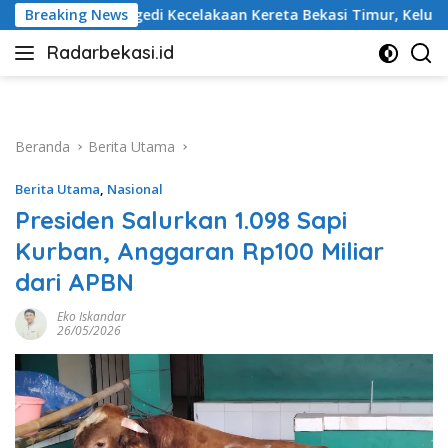
Langsung
an Kereta Bekasi Timur, Keluarga Korban Gelar Doa Bersama
Breaking News
ke
Radarbekasi.id
konten
Berita
Bekasi
Nomor
Satu
Beranda
Berita Utama
Berita Utama
,
Nasional
Presiden Salurkan 1.098 Sapi
Kurban, Anggaran Rp100 Miliar
dari APBN
Eko Iskandar
26/05/2026