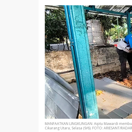
MANFAATKAN LINGKUNGAN: Aiptu Mawardi membuat
Cikarang Utara, Selasa (9/6). FOTO: ARIESANT/RADA