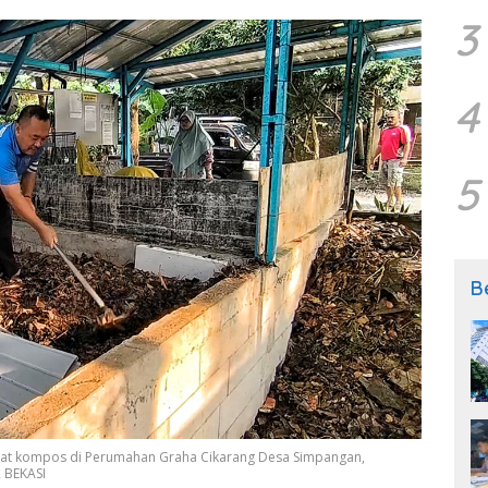
3
4
5
B
 kompos di Perumahan Graha Cikarang Desa Simpangan,
R BEKASI