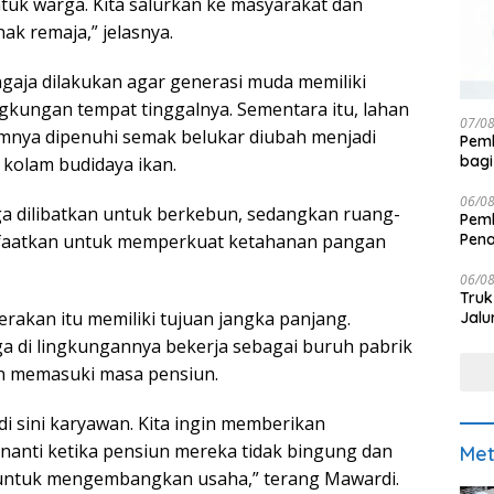
untuk warga. Kita salurkan ke masyarakat dan
nak remaja,” jelasnya.
ngaja dilakukan agar generasi muda memiliki
lingkungan tempat tinggalnya. Sementara itu, lahan
07/0
mnya dipenuhi semak belukar diubah menjadi
Pemk
bagi
 kolam budidaya ikan.
06/0
a dilibatkan untuk berkebun, sedangkan ruang-
Pemk
Pen
nfaatkan untuk memperkuat ketahanan pangan
06/0
Truk
rakan itu memiliki tujuan jangka panjang.
Jalu
a di lingkungannya bekerja sebagai buruh pabrik
an memasuki masa pensiun.
i sini karyawan. Kita ingin memberikan
anti ketika pensiun mereka tidak bingung dan
Met
ntuk mengembangkan usaha,” terang Mawardi.