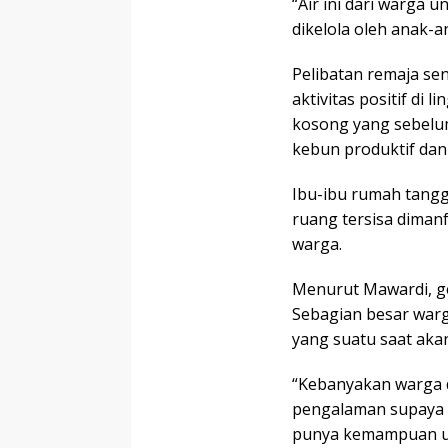
“Air ini dari warga 
dikelola oleh anak-a
Pelibatan remaja se
aktivitas positif di 
kosong yang sebelu
kebun produktif dan
Ibu-ibu rumah tangg
ruang tersisa dima
warga.
Menurut Mawardi, ge
Sebagian besar warg
yang suatu saat ak
“Kebanyakan warga d
pengalaman supaya n
punya kemampuan u