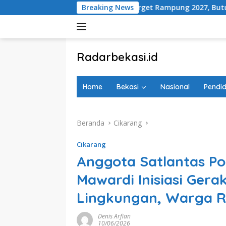
Langsung
rgebang Ditarget Rampung 2027, Butuh Rp150 Miliar
Breaking News
ke
konten
tutup
Radarbekasi.id
Berita
Bekasi
Home
Bekasi
Nasional
Pendid
Nomor
Satu
Beranda
Cikarang
Cikarang
Anggota Satlantas Pol
Mawardi Inisiasi Gera
Lingkungan, Warga 
Denis Arfian
10/06/2026