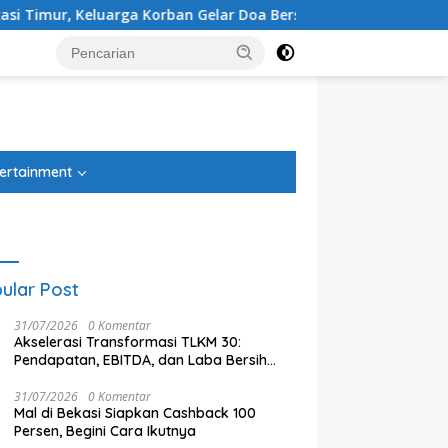
rban Gelar Doa Bersama
Administrasi Beres, PSU Sentul C
tutup
ertainment
ular Post
31/07/2026
0 Komentar
Akselerasi Transformasi TLKM 30:
Pendapatan, EBITDA, dan Laba Bersih
Normalisasi Telkom Tumbuh Kuat di
Paruh Pertama 2026
31/07/2026
0 Komentar
Mal di Bekasi Siapkan Cashback 100
Persen, Begini Cara Ikutnya