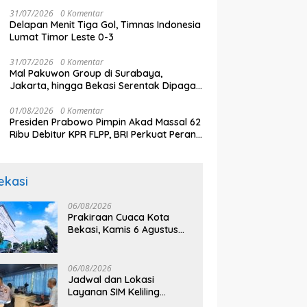
31/07/2026
0 Komentar
Delapan Menit Tiga Gol, Timnas Indonesia
Lumat Timor Leste 0-3
31/07/2026
0 Komentar
Mal Pakuwon Group di Surabaya,
Jakarta, hingga Bekasi Serentak Dipagari
Tinggi, Ada Apa?
01/08/2026
0 Komentar
Presiden Prabowo Pimpin Akad Massal 62
Ribu Debitur KPR FLPP, BRI Perkuat Peran
sebagai Penggerak Ekonomi Kerakyatan
melalui Pembiayaan Perumahan
ekasi
06/08/2026
Prakiraan Cuaca Kota
Bekasi, Kamis 6 Agustus
2026, BMKG: Diprediksi
Cerah Terik
06/08/2026
Jadwal dan Lokasi
Layanan SIM Keliling
Bekasi Kamis 6 Agustus