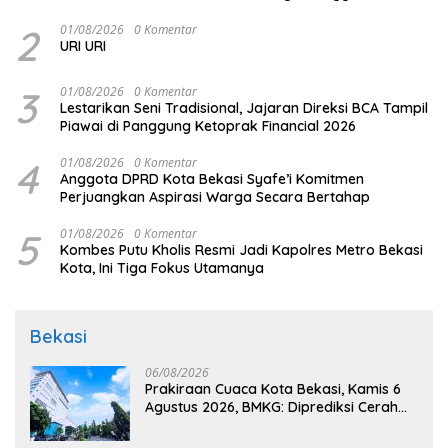
Ekonomi Kerakyatan melalui Pembiayaan Perumahan
2
01/08/2026
0 Komentar
URI URI
3
01/08/2026
0 Komentar
Lestarikan Seni Tradisional, Jajaran Direksi BCA Tampil
Piawai di Panggung Ketoprak Financial 2026
4
01/08/2026
0 Komentar
Anggota DPRD Kota Bekasi Syafe’i Komitmen
Perjuangkan Aspirasi Warga Secara Bertahap
5
01/08/2026
0 Komentar
Kombes Putu Kholis Resmi Jadi Kapolres Metro Bekasi
Kota, Ini Tiga Fokus Utamanya
Bekasi
06/08/2026
Prakiraan Cuaca Kota Bekasi, Kamis 6
Agustus 2026, BMKG: Diprediksi Cerah
Terik