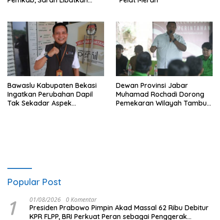
Pemkab, Saran Libatkan
“Pelat Merah”
Aparat Penegak Hukum
Bawaslu Kabupaten Bekasi
Dewan Provinsi Jabar
Ingatkan Perubahan Dapil
Muhamad Rochadi Dorong
Tak Sekadar Aspek
Pemekaran Wilayah Tambun
Administratif
Selatan
Popular Post
1
01/08/2026
0 Komentar
Presiden Prabowo Pimpin Akad Massal 62 Ribu Debitur
KPR FLPP, BRI Perkuat Peran sebagai Penggerak