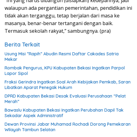
“Ini yang harus dibangun (disiapkan) kedepannya, jadi
walaupun ada pergantian pemerintahan, pendidikan ini
tidak akan terganggu, tetap berjalan dari masa ke
masanya, benar-benar tertangani dengan baik.
Termasuk sekolah rakyat,” sambungnya. (pra)
Berita Terkait
Usung Misi ”Rapih” Abudin Resmi Daftar Cakades Satria
Mekar
Rombak Pengurus, KPU Kabupaten Bekasi Ingatkan Parpol
Lapor Sipol
Fraksi Gerindra Ingatkan Soal Arah Kebijakan Pemkab, Saran
Libatkan Aparat Penegak Hukum
DPRD Kabupaten Bekasi Desak Evaluasi Perusahaan “Pelat
Merah”
Bawaslu Kabupaten Bekasi Ingatkan Perubahan Dapil Tak
Sekadar Aspek Administratif
Dewan Provinsi Jabar Muhamad Rochadi Dorong Pemekaran
Wilayah Tambun Selatan