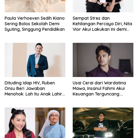
Paula Verhoeven Sedih Kiano
Sempat Stres dan
Sering Bolos Sekolah Demi
Kehilangan Percaya Diri, Nita
Syuting, Singgung Pendidikan
Vior Akui Lakukan Ini demi
Bahagia Lagi
Dituding Idap HIV, Ruben
Usai Cerai dari Wardatina
Onsu Beri Jawaban
Mawa, Insanul Fahmi Akui
Menohok: Lah Itu Anak Lahir
Keuangan Terguncang:
dari Mana?
Ngaruh ke Ekonomi Juga