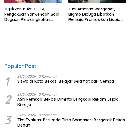
Tujukkan Bukti CCTV,
Tuai Amarah Warganet,
Pengakuan Sarwendah Soal
Bigmo Diduga Libatkan
Dugaan Perselingkuhan
Remaja Promosikan Liquid
Ruben Onsu Jadi Sorotan
Vape
Popular Post
1
31/07/2026
0 Komentar
Siswa di Kota Bekasi Belajar Selamat dari Gempa
2
31/07/2026
0 Komentar
ASN Pemkab Bekasi Diminta Lengkapi Rekam Jejak
Kinerja
3
31/07/2026
0 Komentar
Tim Evaluasi Perumda Tirta Bhagasasi Bergerak Pekan
Depan