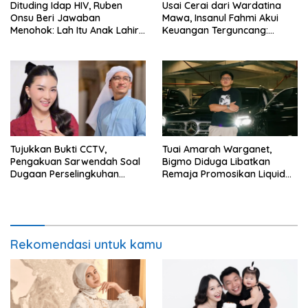
Dituding Idap HIV, Ruben
Usai Cerai dari Wardatina
Onsu Beri Jawaban
Mawa, Insanul Fahmi Akui
Menohok: Lah Itu Anak Lahir
Keuangan Terguncang:
dari Mana?
Ngaruh ke Ekonomi Juga
Tujukkan Bukti CCTV,
Tuai Amarah Warganet,
Pengakuan Sarwendah Soal
Bigmo Diduga Libatkan
Dugaan Perselingkuhan
Remaja Promosikan Liquid
Ruben Onsu Jadi Sorotan
Vape
Rekomendasi untuk kamu