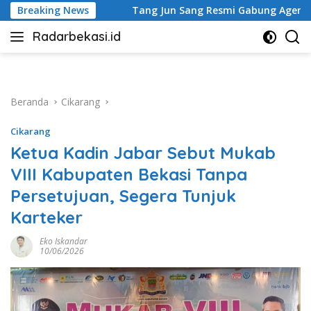
Langsung
Tang Jun Sang Resmi Gabung Agensi Billions, Siap Sambut Proy
Breaking News
ke
Radarbekasi.id
konten
Berita
Bekasi
Nomor
Satu
Beranda
Cikarang
Cikarang
Ketua Kadin Jabar Sebut Mukab
VIII Kabupaten Bekasi Tanpa
Persetujuan, Segera Tunjuk
Karteker
Eko Iskandar
10/06/2026