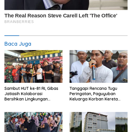
Baca Juga
Sambut HUT ke-81 RI, Gibas
Tanggapi Rencana Tugu
Jatiasih Kolaborasi
Peringatan, Paguyuban
Bersihkan Lingkungan
Keluarga Korban Kereta
Bersama Pemkot Bekasi
Bekasi Timur: Kami Ingin
Perbaikan Sistem
Keselamatan Lebih Dulu