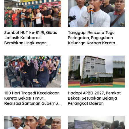
Sambut HUT ke-81 RI, Gibas
Tanggapi Rencana Tugu
Jatiasih Kolaborasi
Peringatan, Paguyuban
Bersihkan Lingkungan
Keluarga Korban Kereta
Bersama Pemkot Bekasi
Bekasi Timur: Kami Ingin
Perbaikan Sistem
Keselamatan Lebih Dulu
100 Hari Tragedi Kecelakaan
Hadapi APBD 2027, Pemkot
Kereta Bekasi Timur,
Bekasi Sesuaikan Belanja
Realisasi Santunan Gubernur
Perangkat Daerah
Jabar Belum Merata