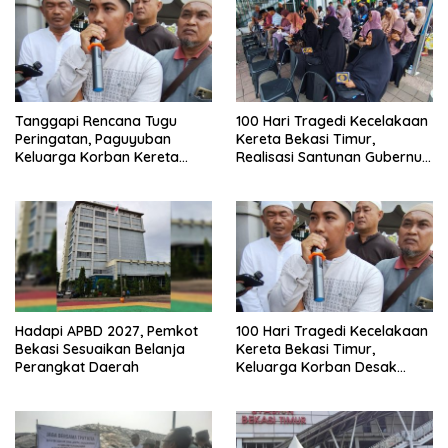
Tanggapi Rencana Tugu
100 Hari Tragedi Kecelakaan
Peringatan, Paguyuban
Kereta Bekasi Timur,
Keluarga Korban Kereta
Realisasi Santunan Gubernur
Bekasi Timur: Kami Ingin
Jabar Belum Merata
Perbaikan Sistem
Keselamatan Lebih Dulu
Hadapi APBD 2027, Pemkot
100 Hari Tragedi Kecelakaan
Bekasi Sesuaikan Belanja
Kereta Bekasi Timur,
Perangkat Daerah
Keluarga Korban Desak
Keadilan dan Transparansi
Hasil Investigasi