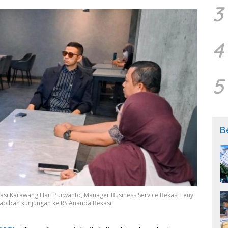
3
4
5
B
kasi Karawang Hari Purwanto, Manager Business Service Bekasi Feny
Habibah kunjungan ke RS Ananda Bekasi.