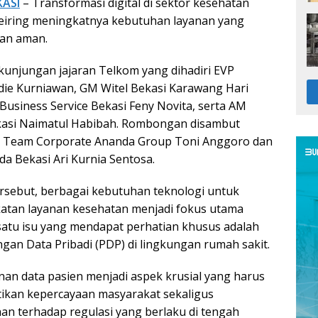
KASI
– Transformasi digital di sektor kesehatan
eiring meningkatnya kebutuhan layanan yang
 dan aman.
r kunjungan jajaran Telkom yang dihadiri EVP
die Kurniawan, GM Witel Bekasi Karawang Hari
usiness Service Bekasi Feny Novita, serta AM
ekasi Naimatul Habibah. Rombongan disambut
a Team Corporate Ananda Group Toni Anggoro dan
a Bekasi Ari Kurnia Sentosa.
rsebut, berbagai kebutuhan teknologi untuk
tan layanan kesehatan menjadi fokus utama
atu isu yang mendapat perhatian khusus adalah
gan Data Pribadi (PDP) di lingkungan rumah sakit.
anan data pasien menjadi aspek krusial yang harus
ikan kepercayaan masyarakat sekaligus
n terhadap regulasi yang berlaku di tengah