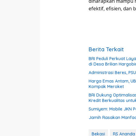
diharapkan mampu m
efektif, efisien, da
Berita Terkait
BRI Peduli Perkuat La
di Desa Brilian Hargo
Administrasi Beres, PSU 
Harga Emas Antam, UBS
Kompak Meroket
BRI Dukung Optimalisa
Kredit Berkualitas untu
Sumiyem: Mobile JKN 
Jamih Rasakan Manfaa
Bekasi
RS Ananda