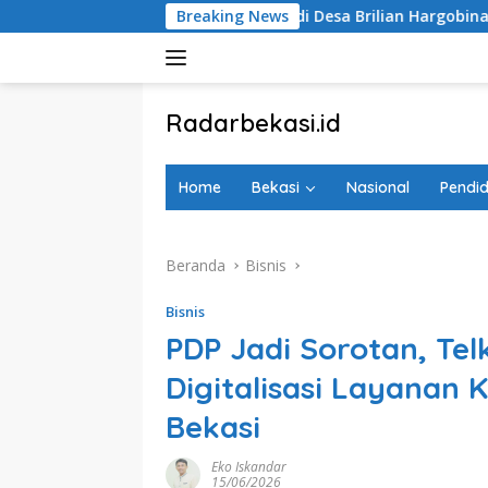
Langsung
u Matahari di Desa Brilian Hargobinangun Sleman
Breaking News
Shole
ke
konten
tutup
Radarbekasi.id
Berita
Bekasi
Home
Bekasi
Nasional
Pendid
Nomor
Satu
Beranda
Bisnis
Bisnis
PDP Jadi Sorotan, T
Digitalisasi Layanan
Bekasi
Eko Iskandar
15/06/2026