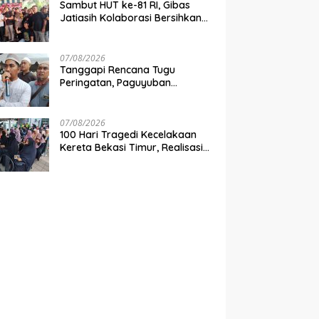
Sambut HUT ke-81 RI, Gibas
Jatiasih Kolaborasi Bersihkan
Lingkungan Bersama Pemkot
Bekasi
07/08/2026
Tanggapi Rencana Tugu
Peringatan, Paguyuban
Keluarga Korban Kereta
Bekasi Timur: Kami Ingin
Perbaikan Sistem Keselamatan
07/08/2026
Lebih Dulu
100 Hari Tragedi Kecelakaan
Kereta Bekasi Timur, Realisasi
Santunan Gubernur Jabar
Belum Merata