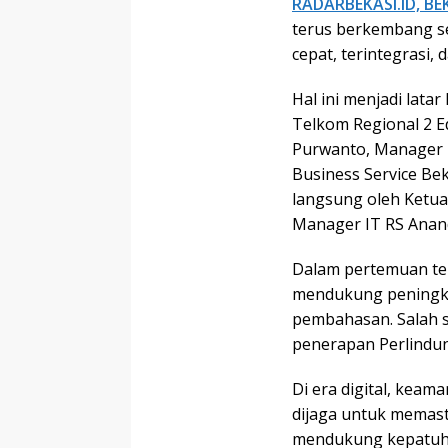
RADARBEKASI.ID, BE
terus berkembang s
cepat, terintegrasi,
Hal ini menjadi lata
Telkom Regional 2 E
Purwanto, Manager B
Business Service B
langsung oleh Ketu
Manager IT RS Anand
Dalam pertemuan te
mendukung peningka
pembahasan. Salah s
penerapan Perlindun
Di era digital, keam
dijaga untuk memast
mendukung kepatuha