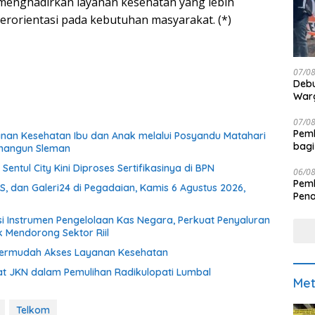
enghadirkan layanan kesehatan yang lebih
n berorientasi pada kebutuhan masyarakat. (*)
07/0
Debu
Warg
07/0
Pemk
yanan Kesehatan Ibu dan Anak melalui Posyandu Matahari
bagi
binangun Sleman
Sentul City Kini Diproses Sertifikasinya di BPN
06/0
Pemk
, dan Galeri24 di Pegadaian, Kamis 6 Agustus 2026,
Pen
si Instrumen Pengelolaan Kas Negara, Perkuat Penyaluran
k Mendorong Sektor Riil
Permudah Akses Layanan Kesehatan
t JKN dalam Pemulihan Radikulopati Lumbal
Met
Telkom