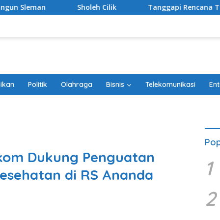
h Cilik
Tanggapi Rencana Tugu Peringatan, Paguyuban 
ikan
Politik
Olahraga
Bisnis
Telekomunikasi
Ent
Pop
elkom Dukung Penguatan
1
 Kesehatan di RS Ananda
2