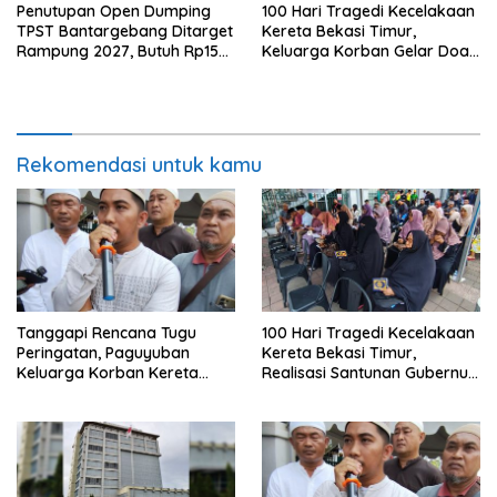
Penutupan Open Dumping
100 Hari Tragedi Kecelakaan
TPST Bantargebang Ditarget
Kereta Bekasi Timur,
Rampung 2027, Butuh Rp150
Keluarga Korban Gelar Doa
Miliar
Bersama
Rekomendasi untuk kamu
Tanggapi Rencana Tugu
100 Hari Tragedi Kecelakaan
Peringatan, Paguyuban
Kereta Bekasi Timur,
Keluarga Korban Kereta
Realisasi Santunan Gubernur
Bekasi Timur: Kami Ingin
Jabar Belum Merata
Perbaikan Sistem
Keselamatan Lebih Dulu