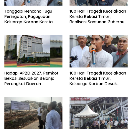
Tanggapi Rencana Tugu
100 Hari Tragedi Kecelakaan
Peringatan, Paguyuban
Kereta Bekasi Timur,
Keluarga Korban Kereta
Realisasi Santunan Gubernur
Bekasi Timur: Kami Ingin
Jabar Belum Merata
Perbaikan Sistem
Keselamatan Lebih Dulu
Hadapi APBD 2027, Pemkot
100 Hari Tragedi Kecelakaan
Bekasi Sesuaikan Belanja
Kereta Bekasi Timur,
Perangkat Daerah
Keluarga Korban Desak
Keadilan dan Transparansi
Hasil Investigasi