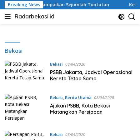
Langsung
asi, Warga Sampaikan Sejumlah Tuntutan
Breaking News
Ketua DPRD K
ke
Radarbekasi.id
konten
Berita
Bekasi
Nomor
Satu
Bekasi
Bekasi
08/04/2020
PSBB Jakarta, Jadwal Operasional
Kereta Tetap Sama
Bekasi
,
Berita Utama
08/04/2020
Ajukan PSBB, Kota Bekasi
Matangkan Persiapan
Bekasi
08/04/2020