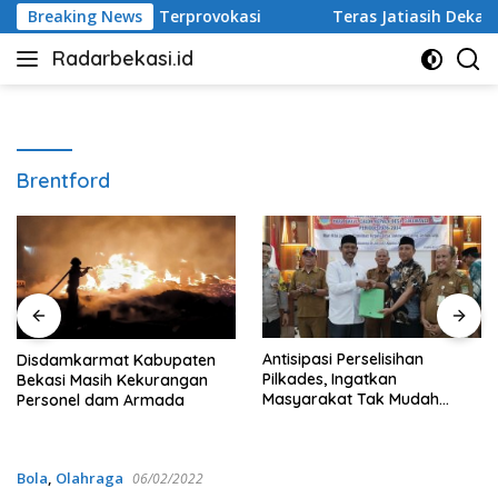
Langsung
kat Tak Mudah Terprovokasi
Breaking News
Teras Jatiasih Dekatkan P
ke
Radarbekasi.id
konten
Berita
Bekasi
Nomor
Satu
Brentford
Antisipasi Perselisihan
Disdamkarmat Kabupaten
Pilkades, Ingatkan
Bekasi Masih Kekurangan
Masyarakat Tak Mudah
Personel dam Armada
Terprovokasi
Bola
,
Olahraga
06/02/2022