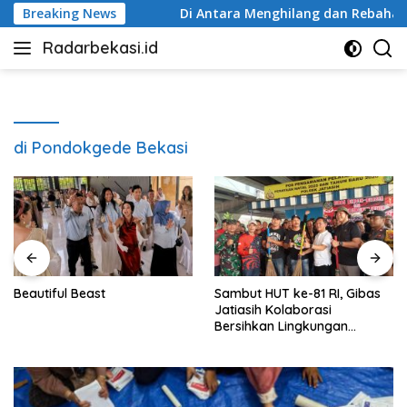
Langsung
Pemkot Bekasi
Breaking News
Di Antara Menghilang dan Rebahan, Ada 
ke
Radarbekasi.id
konten
Berita
Bekasi
Nomor
Satu
di Pondokgede Bekasi
Beautiful Beast
Sambut HUT ke-81 RI, Gibas
Jatiasih Kolaborasi
Bersihkan Lingkungan
Bersama Pemkot Bekasi