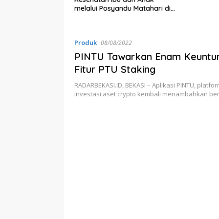
bernur Jabar
melalui Posyandu Matahari di
ta
Desa Brilian Hargobinangun
Sleman
Produk
08/08/2022
PINTU Tawarkan Enam Keuntun
Fitur PTU Staking
RADARBEKASI.ID, BEKASI – Aplikasi PINTU, platform
investasi aset crypto kembali menambahkan be