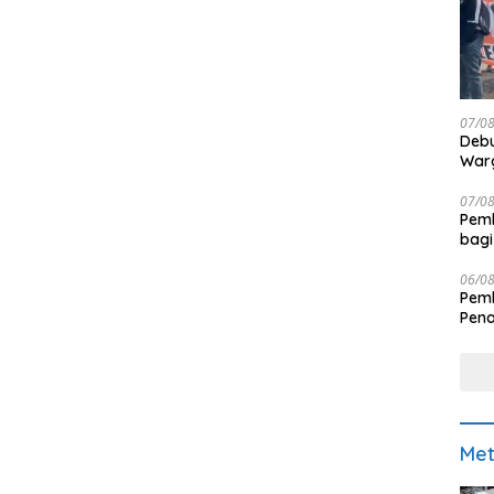
07/0
Debu
Warg
07/0
Pemk
bagi
06/0
Pemk
Pen
Met