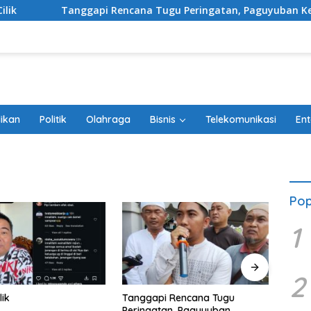
Tanggapi Rencana Tugu Peringatan, Paguyuban Keluarga Korba
ikan
Politik
Olahraga
Bisnis
Telekomunikasi
Ent
Pop
1
2
lik
Tanggapi Rencana Tugu
Debu
Peringatan, Paguyuban
Belum