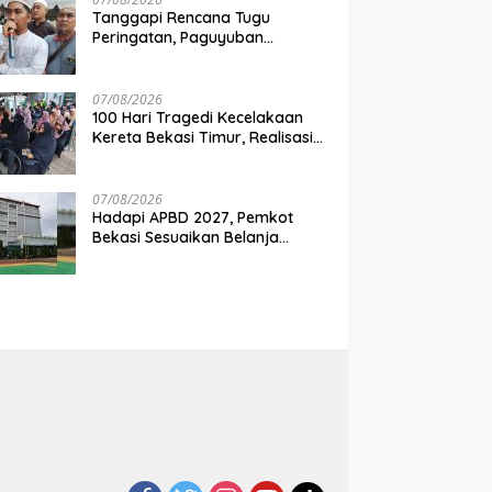
Tanggapi Rencana Tugu
Peringatan, Paguyuban
Keluarga Korban Kereta
Bekasi Timur: Kami Ingin
Perbaikan Sistem Keselamatan
07/08/2026
Lebih Dulu
100 Hari Tragedi Kecelakaan
Kereta Bekasi Timur, Realisasi
Santunan Gubernur Jabar
Belum Merata
07/08/2026
Hadapi APBD 2027, Pemkot
Bekasi Sesuaikan Belanja
Perangkat Daerah