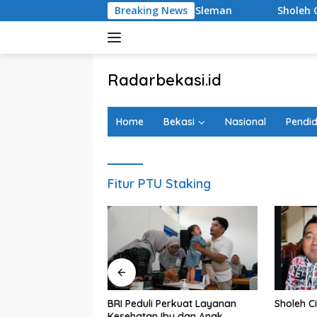
Langsung
Desa Brilian Hargobinangun Sleman
Breaking News
Sholeh Cilik
ke
konten
tutup
Radarbekasi.id
Berita
Bekasi
Home
Bekasi
Nasional
Pendid
Nomor
Satu
Fitur PTU Staking
agedi Kecelakaan
BRI Peduli Perkuat Layanan
Sholeh Ci
i Timur, Realisasi
Kesehatan Ibu dan Anak