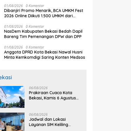
Budaya Lokal
Jangan Ganggu Pelayanan
k
aikan Sejumlah Tuntutan
01/08/2026
0 Komentar
Publik
Dibanjiri Promo Menarik, BCA UMKM Fest
2026 Online Diikuti 1.500 UMKM dari
Berbagai Daerah
01/08/2026
0 Komentar
NasDem Kabupaten Bekasi Bedah Dapil
Bareng Tim Pemenangan DPW dan DPP
01/08/2026
0 Komentar
Anggota DPRD Kota Bekasi Nawal Husni
Minta Kemkomdigi Saring Konten Medsos
ekasi
06/08/2026
Prakiraan Cuaca Kota
Bekasi, Kamis 6 Agustus
2026, BMKG: Diprediksi
Cerah Terik
06/08/2026
Jadwal dan Lokasi
Layanan SIM Keliling
Bekasi Kamis 6 Agustus