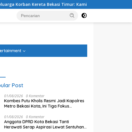
n Kereta Bekasi Timur: Kami Ingin Perbaikan Sistem Keselama
tutup
ertainment
ular Post
01/08/2026
0 Komentar
Kombes Putu Kholis Resmi Jadi Kapolres
Metro Bekasi Kota, Ini Tiga Fokus
Utamanya
01/08/2026
0 Komentar
Anggota DPRD Kota Bekasi Tanti
Ketua DPRD Kota Bekasi Sardi
D
 Tegal Danas Cikarang
Herawati Serap Aspirasi Lewat Sentuhan
Efendi: Efisiensi Anggaran
T
 Teratasi, Warga