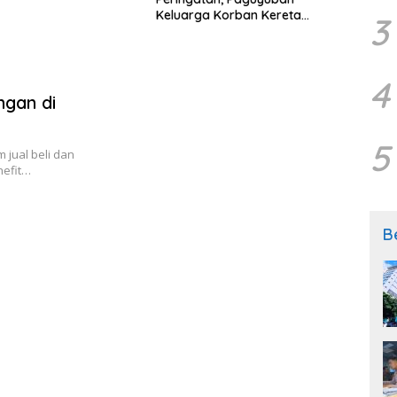
Keluarga Korban Kereta
Samp
3
Bekasi Timur: Kami Ingin
Perbaikan Sistem Keselamatan
Lebih Dulu
4
gan di
5
 jual beli dan
nefit…
B