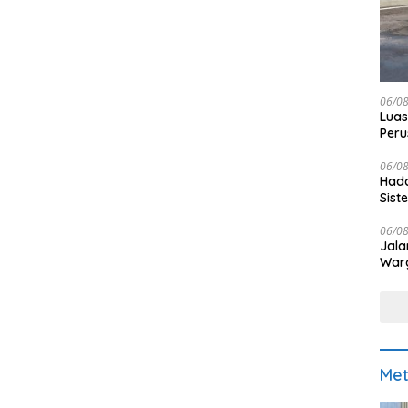
06/0
Luas
Peru
Pen
06/0
Hada
Sis
06/0
Jala
War
Met