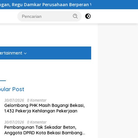
gu Damkar Perusahaan Berperan Vital Percepat Penanganan Ke
tutup
ertainment
ular Post
30/07/2026
0 Komentar
Gelombang PHK Masih Bayangi Bekasi,
1.432 Pekerja Kehilangan Pekerjaan
30/07/2026
0 Komentar
Pembangunan Tak Sekadar Beton,
RW di Jatirangon Punya
Harga Emas Antam, UBS, dan
S
Anggota DPRD Kota Bekasi Bambang
, Diusulkan Mekar Jadi
Galeri24 di Pegadaian, Kamis 6
S