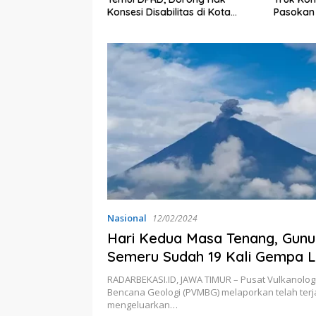
m Hujan
Konsesi Disabilitas di Kota
Pasokan
Bekasi
Nasional
12/02/2024
Hari Kedua Masa Tenang, Gun
Semeru Sudah 19 Kali Gempa L
RADARBEKASI.ID, JAWA TIMUR – Pusat Vulkanologi
Bencana Geologi (PVMBG) melaporkan telah terj
mengeluarkan…