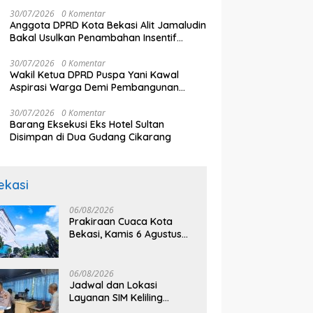
Purwanto Dorong Pemberdayaan
Agustus 2026, Kompak
P
Masyarakat
30/07/2026
0 Komentar
Meroket
Anggota DPRD Kota Bekasi Alit Jamaludin
Bakal Usulkan Penambahan Insentif
Kader Posyandu
30/07/2026
0 Komentar
Wakil Ketua DPRD Puspa Yani Kawal
Aspirasi Warga Demi Pembangunan
Berkelanjutan
30/07/2026
0 Komentar
Barang Eksekusi Eks Hotel Sultan
Disimpan di Dua Gudang Cikarang
ekasi
06/08/2026
Prakiraan Cuaca Kota
Bekasi, Kamis 6 Agustus
2026, BMKG: Diprediksi
Cerah Terik
06/08/2026
Jadwal dan Lokasi
Layanan SIM Keliling
Bekasi Kamis 6 Agustus