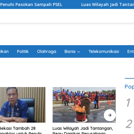
asokan Sampah PSEL
Luas Wilayah Jadi Tantangan, Re
ikan
Politik
Olahraga
Bisnis
Telekomunikasi
Ent
Pop
1
2
Bekasi Tambah 28
Satu 
Luas Wilayah Jadi Tantangan,
paktor untuk Penuhi
21 RT
Regu Damkar Perusahaan