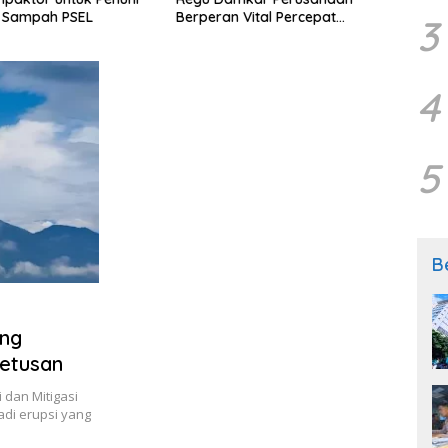
 Sampah PSEL
Tiga
Berperan Vital Percepat
3
Penanganan Kebakaran
4
5
B
ung
etusan
 dan Mitigasi
adi erupsi yang