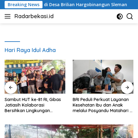
Langsung
u Matahari di Desa Brilian Hargobinangun Sleman
Breaking News
Shol
ke
Radarbekasi.id
konten
Berita
Bekasi
Nomor
Satu
Hari Raya Idul Adha
Sambut HUT ke-81 RI, Gibas
BRI Peduli Perkuat Layanan
Jatiasih Kolaborasi
Kesehatan Ibu dan Anak
Bersihkan Lingkungan
melalui Posyandu Matahari di
Bersama Pemkot Bekasi
Desa Brilian Hargobinangun
Sleman