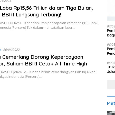
04/2023
Laba Rp15,56 Triliun dalam Tiga Bulan,
 BBRI Langsung Terbang!
SI.ID, BEKASI – Keberlanjutan pencapaian cemerlang PT. Bank
07/0
donesia (Persero) Tbk dalam mencatatkan laba…
Pemk
bagi
06/0
Pemk
n
26/04/2022
Pen
ja Cemerlang Dorong Kepercayaan
or, Saham BBRI Cetak All Time High
06/0
Truk
Jalu
SI.ID, JAKARTA – Kinerja bisnis cemerlang yang ditunjukkan
akyat Indonesia (Persero)…
Met