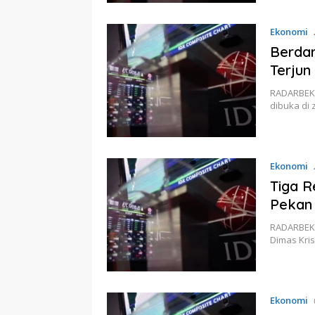
Ekonomi
Berdar
Terjun
RADARBEKA
dibuka di
Ekonomi
Tiga R
Pekan 
RADARBEKAS
Dimas Kri
Ekonomi