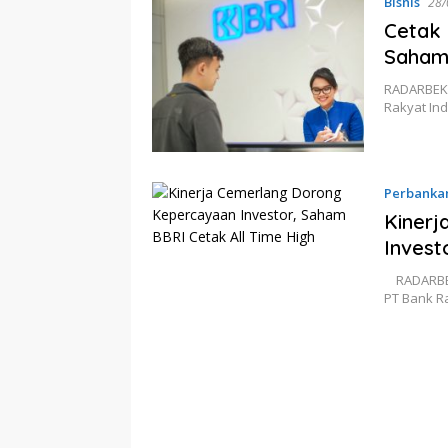
Bisnis
28/
Cetak 
Saham
RADARBEKA
Rakyat In
Perbanka
Kiner
Invest
RADARBEKA
PT Bank R