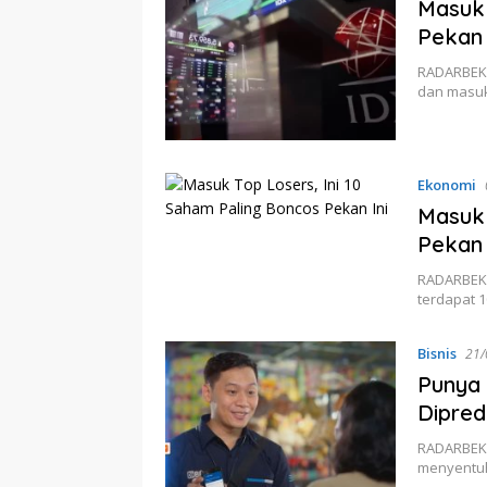
Masuk 
Pekan 
RADARBEKA
dan masuk
Ekonomi
Masuk 
Pekan 
RADARBEKAS
terdapat 
Bisnis
21/
Punya 
Dipred
RADARBEKA
menyentuh 