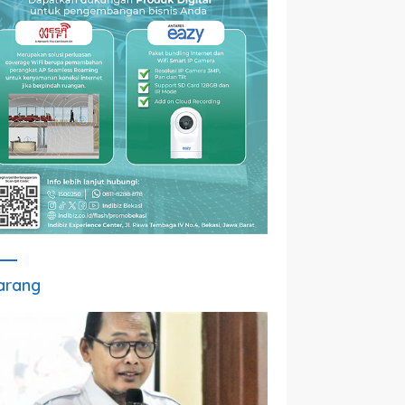
arang