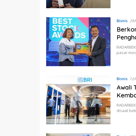
Bisnis
29/
Berkon
Pengh
RADARBEKAS
pasar mo
Bisnis
12/
Awali 
Kembal
RADARBEKA
disaat be