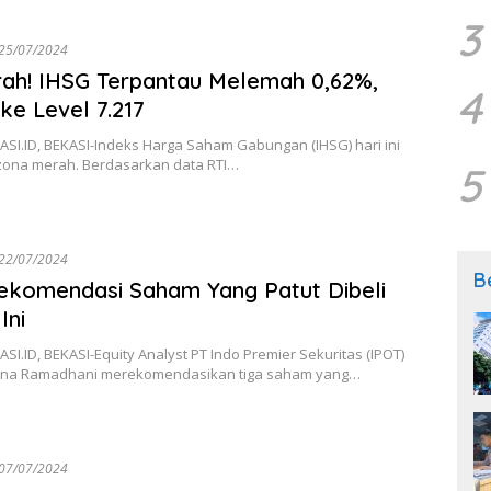
3
25/07/2024
ah! IHSG Terpantau Melemah 0,62%,
4
 ke Level 7.217
SI.ID, BEKASI-Indeks Harga Saham Gabungan (IHSG) hari ini
 zona merah. Berdasarkan data RTI…
5
22/07/2024
B
ekomendasi Saham Yang Patut Dibeli
Ini
I.ID, BEKASI-Equity Analyst PT Indo Premier Sekuritas (IPOT)
sna Ramadhani merekomendasikan tiga saham yang…
07/07/2024