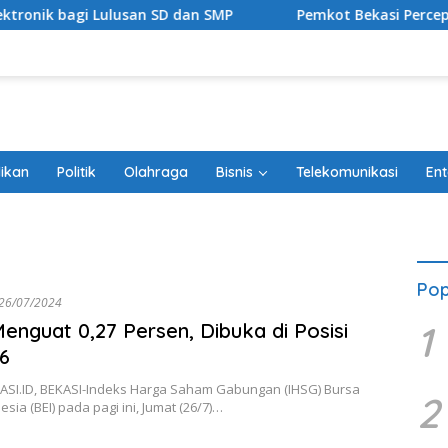
agi Lulusan SD dan SMP
Pemkot Bekasi Percepat Transfo
ikan
Politik
Olahraga
Bisnis
Telekomunikasi
Ent
Pop
26/07/2024
1
enguat 0,27 Persen, Dibuka di Posisi
66
SI.ID, BEKASI-Indeks Harga Saham Gabungan (IHSG) Bursa
2
esia (BEI) pada pagi ini, Jumat (26/7)…