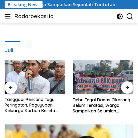
Langsung
ratasi, Warga Sampaikan Sejumlah Tuntutan
Breaking News
Ketua DPR
ke
Radarbekasi.id
konten
Berita
Bekasi
Nomor
Satu
Juli
Tanggapi Rencana Tugu
Debu Tegal Danas Cikarang
Peringatan, Paguyuban
Belum Teratasi, Warga
Keluarga Korban Kereta
Sampaikan Sejumlah
Bekasi Timur: Kami Ingin
Tuntutan
Perbaikan Sistem
Keselamatan Lebih Dulu