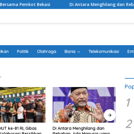
Pemkot Bekasi
Di Antara Menghilang dan Rebahan, Ada 
ikan
Politik
Olahraga
Bisnis
Telekomunikasi
Ent
r
Pop
1
2
UT ke-81 RI, Gibas
Di Antara Menghilang dan
BRI P
 Kolaborasi Bersihkan
Rebahan, Ada Manusia yang
Kese