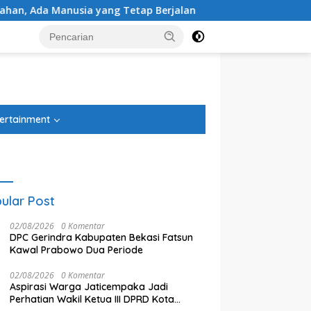
Manusia yang Tetap Berjalan
BRI Peduli Perkuat Laya
tutup
ertainment
ular Post
02/08/2026
0 Komentar
DPC Gerindra Kabupaten Bekasi Fatsun
Kawal Prabowo Dua Periode
02/08/2026
0 Komentar
Aspirasi Warga Jaticempaka Jadi
eduli Perkuat Layanan
Sholeh Cilik
T
Perhatian Wakil Ketua III DPRD Kota
hatan Ibu dan Anak
P