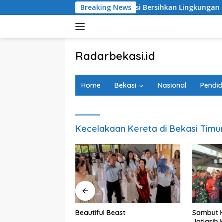
Langsung
 RI, Gibas Jatiasih Kolaborasi Bersihkan Lingkungan Bersama 
Breaking News
ke
konten
tutup
Radarbekasi.id
Berita
Bekasi
Home
Bekasi
Nasional
Pendid
Nomor
Satu
Kecelakaan Kereta di Bekasi Timu
Kota Bekasi Sardi
Beautiful Beast
Sambut H
iensi Anggaran
Jatiasih