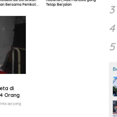
gan Bersama Pemkot
Tetap Berjalan
melal
3
Desa 
Slem
4
5
B
eta di
14 Orang
reta api yang