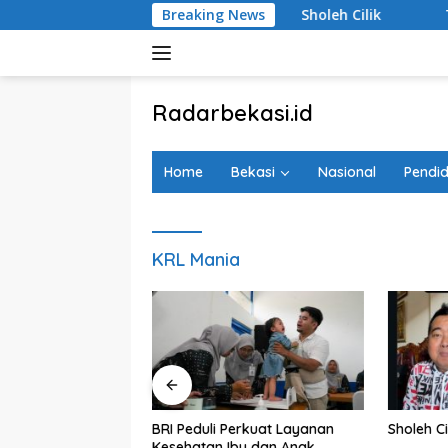
Langsung
 Hargobinangun Sleman
Breaking News
Sholeh Cilik
Tanggapi Re
ke
konten
tutup
Radarbekasi.id
Berita
Bekasi
Home
Bekasi
Nasional
Pendid
Nomor
Satu
KRL Mania
agedi Kecelakaan
BRI Peduli Perkuat Layanan
Sholeh Ci
i Timur, Realisasi
Kesehatan Ibu dan Anak