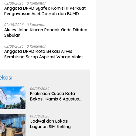
02/08/2026
0 Komentar
Jangan Ganggu Pelayanan
k
aikan Sejumlah Tuntutan
Anggota DPRD Syafe’i: Komisi III Perkuat
Publik
Pengawasan Aset Daerah dan BUMD
02/08/2026
0 Komentar
Akses Jalan Kincan Pondok Gede Ditutup
Sebulan
02/08/2026
0 Komentar
Anggota DPRD Kota Bekasi Arwis
Sembiring Serap Aspirasi Warga Violet
Garden Kranji
ekasi
06/08/2026
Prakiraan Cuaca Kota
Bekasi, Kamis 6 Agustus
2026, BMKG: Diprediksi
Cerah Terik
06/08/2026
Jadwal dan Lokasi
Layanan SIM Keliling
Bekasi Kamis 6 Agustus