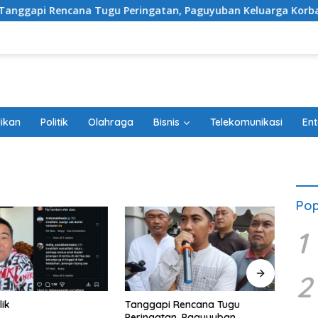
ncana Tugu Peringatan, Paguyuban Keluarga Korban Kereta Bek
ikan
Politik
Olahraga
Bisnis
Telekomunikasi
Ent
Pop
1
2
lik
Tanggapi Rencana Tugu
Debu
Peringatan, Paguyuban
Belum