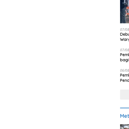
07/0
Debu
Warg
07/0
Pemk
bagi
06/0
Pemk
Pen
Met