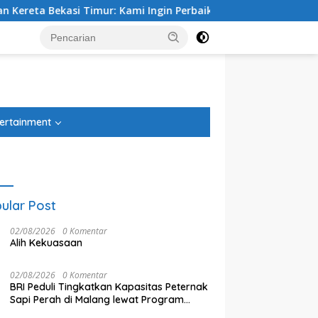
asi Timur: Kami Ingin Perbaikan Sistem Keselamatan Lebih Du
tutup
ertainment
ular Post
02/08/2026
0 Komentar
Alih Kekuasaan
02/08/2026
0 Komentar
BRI Peduli Tingkatkan Kapasitas Peternak
Sapi Perah di Malang lewat Program
Ketua DPRD Kota Bekasi Sardi
D
 Tegal Danas Cikarang
Klaster Unggulan
Efendi: Efisiensi Anggaran
T
 Teratasi, Warga