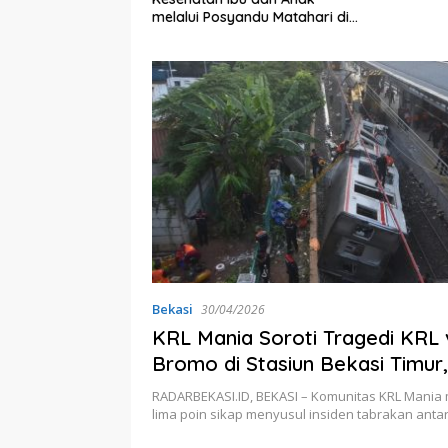
bernur Jabar
melalui Posyandu Matahari di
ta
Desa Brilian Hargobinangun
Sleman
Bekasi
30/04/2026
KRL Mania Soroti Tragedi KRL 
Bromo di Stasiun Bekasi Timur
Reformasi Total Sistem Kesel
RADARBEKASI.ID, BEKASI – Komunitas KRL Mani
Kereta
lima poin sikap menyusul insiden tabrakan anta