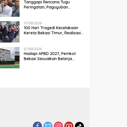
Tanggapi Rencana Tugu
Peringatan, Paguyuban
Keluarga Korban Kereta
Bekasi Timur: Kami Ingin
Perbaikan Sistem Keselamatan
07/08/2026
Lebih Dulu
100 Hari Tragedi Kecelakaan
Kereta Bekasi Timur, Realisasi
Santunan Gubernur Jabar
Belum Merata
07/08/2026
Hadapi APBD 2027, Pemkot
Bekasi Sesuaikan Belanja
Perangkat Daerah