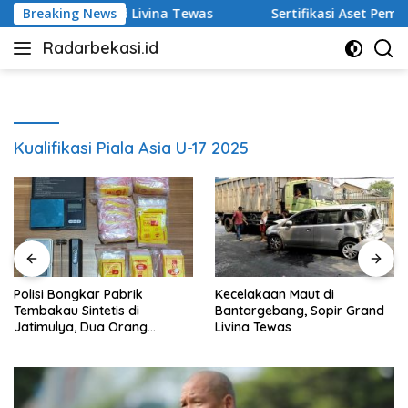
Langsung
, Sopir Grand Livina Tewas
Breaking News
Sertifikasi Aset Pemkab B
ke
Radarbekasi.id
konten
Berita
Bekasi
Nomor
Satu
Kualifikasi Piala Asia U-17 2025
Polisi Bongkar Pabrik
Kecelakaan Maut di
Tembakau Sintetis di
Bantargebang, Sopir Grand
Jatimulya, Dua Orang
Livina Tewas
Ditangkap